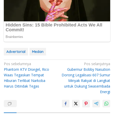
Advertorial
Medan
Navigasi
Pos sebelumnya
Pos selanjutnya
Phantom KTV Disegel, Rico
Gubernur Bobby Nasution
pos
Waas Tegaskan Tempat
Dorong Legalisasi 607 Sumur
Hiburan Terlibat Narkoba
Minyak Rakyat di Langkat
Harus Ditindak Tegas
untuk Dukung Swasembada
Energi