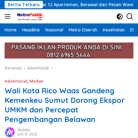
Langsung
artemen, Berawal dari Pesan Wanita Lewat Aplikasi Kencan
Berita Terbaru
ke
konten
Home
Headline
Nasional
Metro Daerah
Kesehatan
Eko
Beranda
Advertorial
Advertorial
,
Medan
Wali Kota Rico Waas Gandeng
Kemenkeu Sumut Dorong Ekspor
UMKM dan Percepat
Pengembangan Belawan
Redaksi
Juni 4, 2026