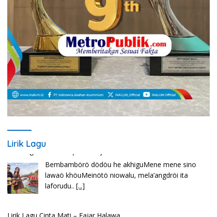
Lirik Lagu
Lirik Lagu Cinta Mati – Fajar Halawa
Tenga sakali nouwao khuo he akhigu boi taozui
wa’omasiTabato ia taroi furi
[...]