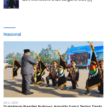
lawaö khöuMeinötö niowalu, mela’angdröi ita
laforudu..
[...]
Nasional
Juli 2, 2026
Di Hadapan Presiden Prabowo, Kapolda Sumut Terima Tanda