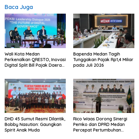
Baca Juga
Wali Kota Medan
Bapenda Medan Tagih
Perkenalkan QRESTO, Inovasi
Tunggakan Pajak Rp1,4 Miliar
Digital Split Bill Pajak Daerah
pada Juli 2026
Pertama di Indonesia pada
APEKSI Leadership Dialogue
2026
DHD 45 Sumut Resmi Dilantik,
Rico Waas Dorong Sinergi
Bobby Nasution: Gaungkan
Pemko dan DPRD Medan
Spirit Anak Muda
Percepat Pertumbuhan
Ekonomi