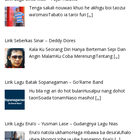
Lirik Seberkas Sinar – Deddy Dores
Kala Ku Seorang Diri Hanya Berteman Sepi Dan
Angin MalamKu Coba MerenungiTentang
[...]
Lirik Lagu Batak Sopanagaman – Go’Rame Band
Hu bila ngi ari do hot bulanHusalpui nang dohot
taonSoada tonamNaso masihol
[...]
Lirik Lagu Ena’o – Yusman Lase – Gudangnya Lagu Nias
Ena’o natola ukhamoHaga mbawa ba desa’aUhalo
ube’e khomoUohe ia ube bangaimo Ena’o
[...]
Lirik Lagu FAFOFA Ciptaan Fajar Halawa Vocal Rendi Gulo
Bembambörö dödöu he akhiguMene mene sino