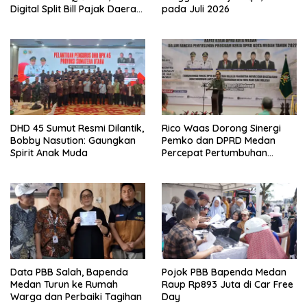
Digital Split Bill Pajak Daerah
pada Juli 2026
Pertama di Indonesia pada
APEKSI Leadership Dialogue
2026
DHD 45 Sumut Resmi Dilantik,
Rico Waas Dorong Sinergi
Bobby Nasution: Gaungkan
Pemko dan DPRD Medan
Spirit Anak Muda
Percepat Pertumbuhan
Ekonomi
Data PBB Salah, Bapenda
Pojok PBB Bapenda Medan
Medan Turun ke Rumah
Raup Rp893 Juta di Car Free
Warga dan Perbaiki Tagihan
Day