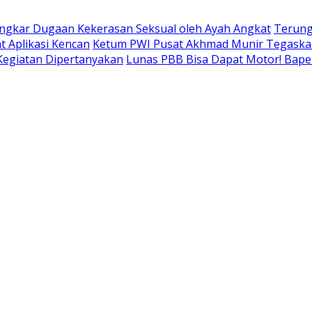
ngkar Dugaan Kekerasan Seksual oleh Ayah Angkat
Terung
t Aplikasi Kencan
Ketum PWI Pusat Akhmad Munir Tegaskan
 Kegiatan Dipertanyakan
Lunas PBB Bisa Dapat Motor! Bap