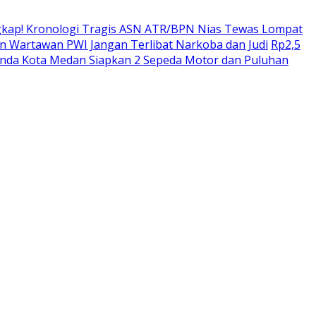
kap! Kronologi Tragis ASN ATR/BPN Nias Tewas Lompat
 Wartawan PWI Jangan Terlibat Narkoba dan Judi
Rp2,5
enda Kota Medan Siapkan 2 Sepeda Motor dan Puluhan