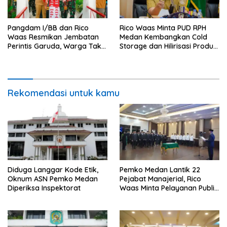
Pangdam I/BB dan Rico
Rico Waas Minta PUD RPH
Waas Resmikan Jembatan
Medan Kembangkan Cold
Perintis Garuda, Warga Tak
Storage dan Hilirisasi Produk
Lagi Menyeberang Lewat
Daging
Pipa
Rekomendasi untuk kamu
Diduga Langgar Kode Etik,
Pemko Medan Lantik 22
Oknum ASN Pemko Medan
Pejabat Manajerial, Rico
Diperiksa Inspektorat
Waas Minta Pelayanan Publik
Lebih Cepat dan Transparan