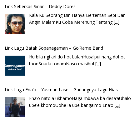
Lirik Lagu Batak Sopanagaman – Go’Rame Band
Hu bila ngi ari do hot bulanHusalpui nang dohot
taonSoada tonamNaso masihol
[...]
Lirik Lagu Ena’o – Yusman Lase – Gudangnya Lagu Nias
Ena’o natola ukhamoHaga mbawa ba desa’aUhalo
ube’e khomoUohe ia ube bangaimo Ena’o
[...]
Lirik Lagu FAFOFA Ciptaan Fajar Halawa Vocal Rendi Gulo
Bembambörö dödöu he akhiguMene mene sino
lawaö khöuMeinötö niowalu, mela’angdröi ita
laforudu..
[...]