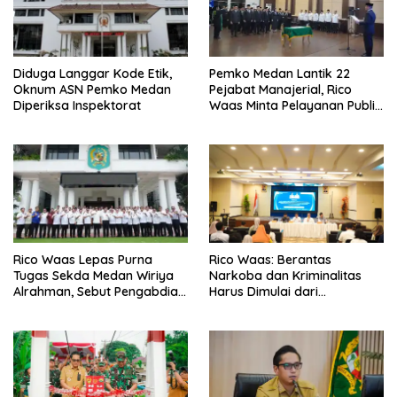
Diduga Langgar Kode Etik,
Pemko Medan Lantik 22
Oknum ASN Pemko Medan
Pejabat Manajerial, Rico
Diperiksa Inspektorat
Waas Minta Pelayanan Publik
Lebih Cepat dan Transparan
Rico Waas Lepas Purna
Rico Waas: Berantas
Tugas Sekda Medan Wiriya
Narkoba dan Kriminalitas
Alrahman, Sebut Pengabdian
Harus Dimulai dari
Tak Pernah Berakhir
Penguatan Ekonomi Warga