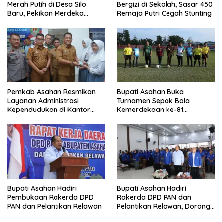
Merah Putih di Desa Silo
Bergizi di Sekolah, Sasar 450
Baru, Pekikan Merdeka
Remaja Putri Cegah Stunting
Menggema
Pemkab Asahan Resmikan
Bupati Asahan Buka
Layanan Administrasi
Turnamen Sepak Bola
Kependudukan di Kantor
Kemerdekaan ke-81
Camat Aek Kuasan
Perebutkan Piala Dandim
0208/Asahan
Bupati Asahan Hadiri
Bupati Asahan Hadiri
Pembukaan Rakerda DPD
Rakerda DPD PAN dan
PAN dan Pelantikan Relawan
Pelantikan Relawan, Dorong
Sinergi untuk Kemajuan