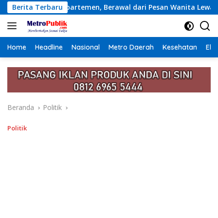
Langsung
 Berawal dari Pesan Wanita Lewat Aplikasi Kencan
Berita Terbaru
Ket
ke
konten
Home
Headline
Nasional
Metro Daerah
Kesehatan
Eko
Beranda
Politik
Politik