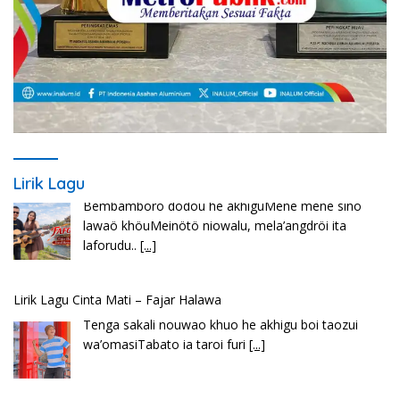
Lirik Lagu
Lirik Lagu Cinta Mati – Fajar Halawa
Tenga sakali nouwao khuo he akhigu boi taozui
wa’omasiTabato ia taroi furi
[...]
Lirik Seberkas Sinar – Deddy Dores
Kala Ku Seorang Diri Hanya Berteman Sepi Dan
Angin MalamKu Coba MerenungiTentang
[...]