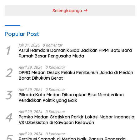
Daerah
Selengkapnya
Popular Post
1
Juli 31, 2026
0 Komentar
Asrul Hamdani Damanik Siap Jadikan HIPMI Batu Bara
Rumah Besar Pengusaha Muda
2
April 29, 2024
0 Komentar
DPRD Medan Desak Pelaku Pembunuh Janda di Medan
Barat Dihukum Berat
3
April 29, 2024
0 Komentar
Pilkada Kota Medan Diharapkan Bisa Memberikan
Pendidikan Politik yang Baik
4
April 29, 2024
0 Komentar
Pemko Medan Gratiskan Parkir Lokasi Nobar Indonesia
VS Uzbekistan di Kawasan Kesawan
5
April 29, 2024
0 Komentar
Retribusi Sampah di Medan Naik, Pansus Ranperda