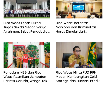
Rico Waas Lepas Purna
Rico Waas: Berantas
Tugas Sekda Medan Wiriya
Narkoba dan Kriminalitas
Alrahman, Sebut Pengabdian
Harus Dimulai dari
Tak Pernah Berakhir
Penguatan Ekonomi Warga
Pangdam I/BB dan Rico
Rico Waas Minta PUD RPH
Waas Resmikan Jembatan
Medan Kembangkan Cold
Perintis Garuda, Warga Tak
Storage dan Hilirisasi Produk
Lagi Menyeberang Lewat
Daging
Pipa