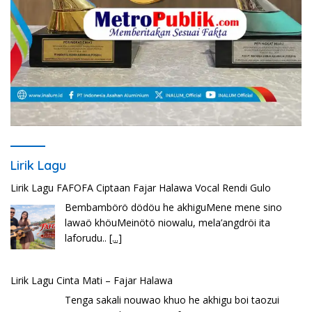
Lirik Lagu
Lirik Lagu FAFOFA Ciptaan Fajar Halawa Vocal Rendi Gulo
Bembambörö dödöu he akhiguMene mene sino
lawaö khöuMeinötö niowalu, mela’angdröi ita
laforudu..
[...]
Lirik Lagu Cinta Mati – Fajar Halawa
Tenga sakali nouwao khuo he akhigu boi taozui