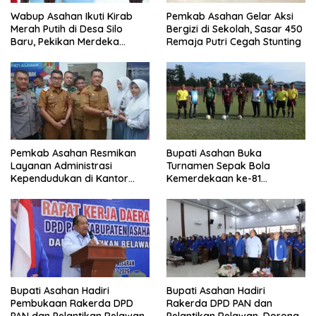
Wabup Asahan Ikuti Kirab
Pemkab Asahan Gelar Aksi
Merah Putih di Desa Silo
Bergizi di Sekolah, Sasar 450
Baru, Pekikan Merdeka
Remaja Putri Cegah Stunting
Menggema
Pemkab Asahan Resmikan
Bupati Asahan Buka
Layanan Administrasi
Turnamen Sepak Bola
Kependudukan di Kantor
Kemerdekaan ke-81
Camat Aek Kuasan
Perebutkan Piala Dandim
0208/Asahan
Bupati Asahan Hadiri
Bupati Asahan Hadiri
Pembukaan Rakerda DPD
Rakerda DPD PAN dan
PAN dan Pelantikan Relawan
Pelantikan Relawan, Dorong