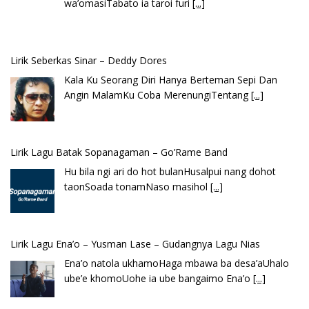
wa’omasiTabato ia taroi furi
[...]
Lirik Seberkas Sinar – Deddy Dores
Kala Ku Seorang Diri Hanya Berteman Sepi Dan
Angin MalamKu Coba MerenungiTentang
[...]
Lirik Lagu Batak Sopanagaman – Go’Rame Band
Hu bila ngi ari do hot bulanHusalpui nang dohot
taonSoada tonamNaso masihol
[...]
Lirik Lagu Ena’o – Yusman Lase – Gudangnya Lagu Nias
Ena’o natola ukhamoHaga mbawa ba desa’aUhalo
ube’e khomoUohe ia ube bangaimo Ena’o
[...]