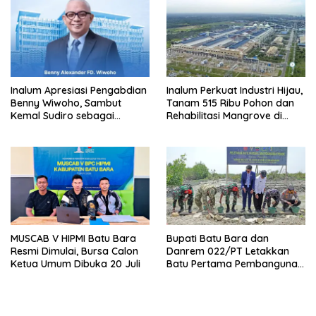
Inalum Apresiasi Pengabdian
Inalum Perkuat Industri Hijau,
Benny Wiwoho, Sambut
Tanam 515 Ribu Pohon dan
Kemal Sudiro sebagai
Rehabilitasi Mangrove di
Direktur SDM dan
Batu Bara
Transformasi Korporasi
MUSCAB V HIPMI Batu Bara
Bupati Batu Bara dan
Resmi Dimulai, Bursa Calon
Danrem 022/PT Letakkan
Ketua Umum Dibuka 20 Juli
Batu Pertama Pembangunan
Turap, TMMD ke-129
Targetkan Tanam 1.000
Pohon