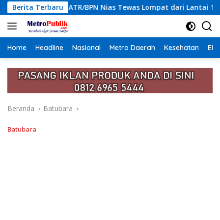
Langsung
 Nias Tewas Lompat dari Lantai 12 Apartemen, Berawal dari Pe
Berita Terbaru
ke
konten
Home
Headline
Nasional
Metro Daerah
Kesehatan
Eko
Beranda
Batubara
Batubara