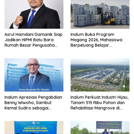
Asrul Hamdani Damanik Siap
Inalum Buka Program
Jadikan HIPMI Batu Bara
Magang 2026, Mahasiswa
Rumah Besar Pengusaha
Berpeluang Belajar
Muda
Langsung di Industri
Strategis Nasional
Inalum Apresiasi Pengabdian
Inalum Perkuat Industri Hijau,
Benny Wiwoho, Sambut
Tanam 515 Ribu Pohon dan
Kemal Sudiro sebagai
Rehabilitasi Mangrove di
Direktur SDM dan
Batu Bara
Transformasi Korporasi