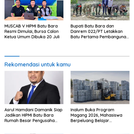
MUSCAB V HIPMI Batu Bara
Bupati Batu Bara dan
Resmi Dimulai, Bursa Calon
Danrem 022/PT Letakkan
Ketua Umum Dibuka 20 Juli
Batu Pertama Pembangunan
Turap, TMMD ke-129
Targetkan Tanam 1.000
Pohon
Rekomendasi untuk kamu
Asrul Hamdani Damanik Siap
Inalum Buka Program
Jadikan HIPMI Batu Bara
Magang 2026, Mahasiswa
Rumah Besar Pengusaha
Berpeluang Belajar
Muda
Langsung di Industri
Strategis Nasional