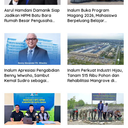
Asrul Hamdani Damanik Siap
Inalum Buka Program
Jadikan HIPMI Batu Bara
Magang 2026, Mahasiswa
Rumah Besar Pengusaha
Berpeluang Belajar
Muda
Langsung di Industri
Strategis Nasional
Inalum Apresiasi Pengabdian
Inalum Perkuat Industri Hijau,
Benny Wiwoho, Sambut
Tanam 515 Ribu Pohon dan
Kemal Sudiro sebagai
Rehabilitasi Mangrove di
Direktur SDM dan
Batu Bara
Transformasi Korporasi