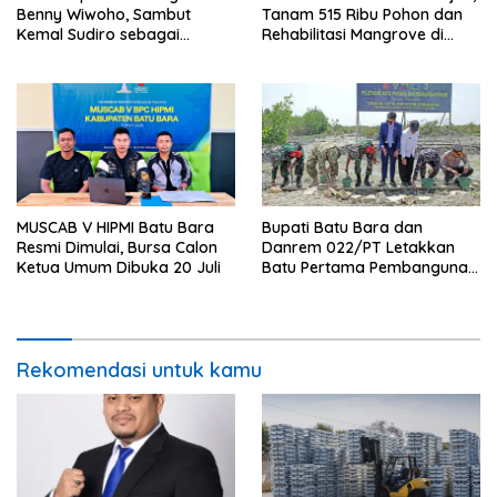
Benny Wiwoho, Sambut
Tanam 515 Ribu Pohon dan
Kemal Sudiro sebagai
Rehabilitasi Mangrove di
Direktur SDM dan
Batu Bara
Transformasi Korporasi
MUSCAB V HIPMI Batu Bara
Bupati Batu Bara dan
Resmi Dimulai, Bursa Calon
Danrem 022/PT Letakkan
Ketua Umum Dibuka 20 Juli
Batu Pertama Pembangunan
Turap, TMMD ke-129
Targetkan Tanam 1.000
Pohon
Rekomendasi untuk kamu