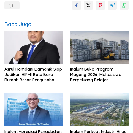
Baca Juga
Asrul Hamdani Damanik Siap
Inalum Buka Program
Jadikan HIPMI Batu Bara
Magang 2026, Mahasiswa
Rumah Besar Pengusaha
Berpeluang Belajar
Muda
Langsung di Industri
Strategis Nasional
Inalum Apresiasi Pengabdian
Inalum Perkuat Industri Hijau,