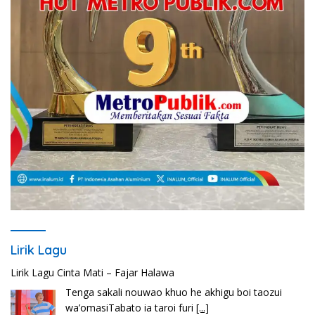
Lirik Lagu
Lirik Seberkas Sinar – Deddy Dores
Kala Ku Seorang Diri Hanya Berteman Sepi Dan
Angin MalamKu Coba MerenungiTentang
[...]