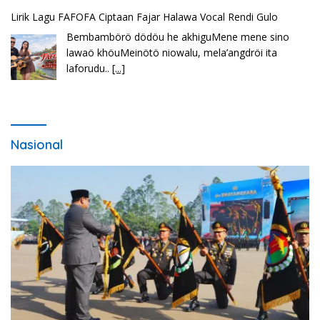
Lirik Lagu Cinta Mati – Fajar Halawa
Tenga sakali nouwao khuo he akhigu boi taozui
wa’omasiTabato ia taroi furi
[...]
Nasional