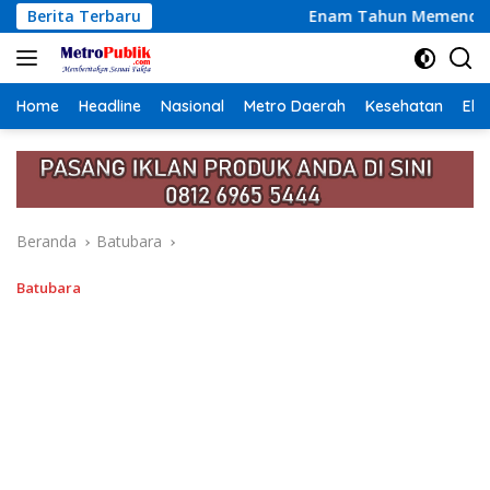
Langsung
Berita Terbaru
Enam Tahun Memendam Derita, Siswi di Karo Akhi
ke
konten
Home
Headline
Nasional
Metro Daerah
Kesehatan
Eko
Beranda
Batubara
Batubara