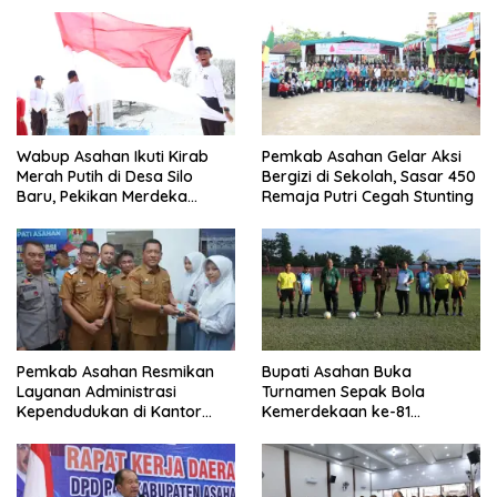
Wabup Asahan Ikuti Kirab
Pemkab Asahan Gelar Aksi
Merah Putih di Desa Silo
Bergizi di Sekolah, Sasar 450
Baru, Pekikan Merdeka
Remaja Putri Cegah Stunting
Menggema
Pemkab Asahan Resmikan
Bupati Asahan Buka
Layanan Administrasi
Turnamen Sepak Bola
Kependudukan di Kantor
Kemerdekaan ke-81
Camat Aek Kuasan
Perebutkan Piala Dandim
0208/Asahan