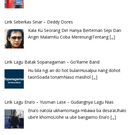
Lirik Lagu Batak Sopanagaman – Go’Rame Band
Hu bila ngi ari do hot bulanHusalpui nang dohot
taonSoada tonamNaso masihol
[...]
Lirik Lagu Ena’o – Yusman Lase – Gudangnya Lagu Nias
Ena’o natola ukhamoHaga mbawa ba desa’aUhalo
ube’e khomoUohe ia ube bangaimo Ena’o
[...]
Lirik Lagu FAFOFA Ciptaan Fajar Halawa Vocal Rendi Gulo
Bembambörö dödöu he akhiguMene mene sino
lawaö khöuMeinötö niowalu, mela’angdröi ita
laforudu..
[...]