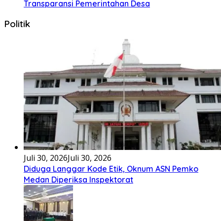
Kala Ku Seorang Diri Hanya Berteman Sepi Dan Angin
MalamKu Coba MerenungiTentang
[...]
Nasional
Juli 2, 2026
Juli 2, 2026
Di Hadapan Presiden Prabowo, Kapolda Sumut
Terima Tanda Kehormatan Nugraha Sakanti pada
Hari Bhayangkara ke-80