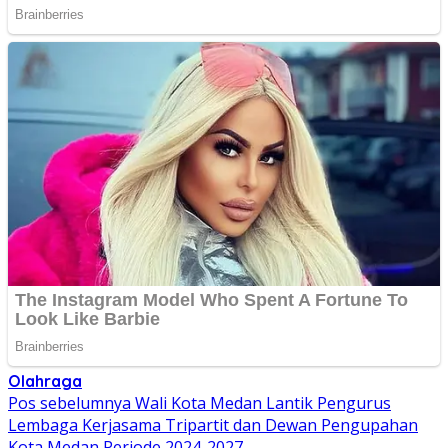
Olahraga
Navigasi
Pos sebelumnya
Wali Kota Medan Lantik Pengurus
Lembaga Kerjasama Tripartit dan Dewan Pengupahan
pos
Kota Medan Periode 2024-2027