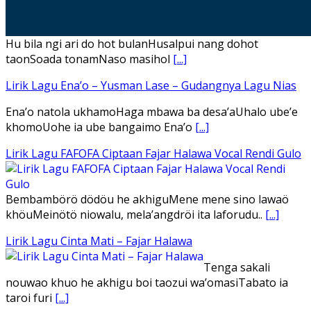
Hu bila ngi ari do hot bulanHusalpui nang dohot
taonSoada tonamNaso masihol
[...]
Lirik Lagu Ena’o – Yusman Lase – Gudangnya Lagu Nias