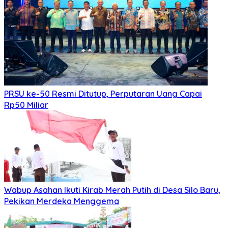
Mei 21, 2026
Mei 21, 2026
SMSI dan ABPEDNAS Perkuat Sinergi Nasional untuk
Transparansi Pemerintahan Desa
Politik
Juli 30, 2026
Juli 30, 2026
Diduga Langgar Kode Etik, Oknum ASN Pemko
Medan Diperiksa Inspektorat