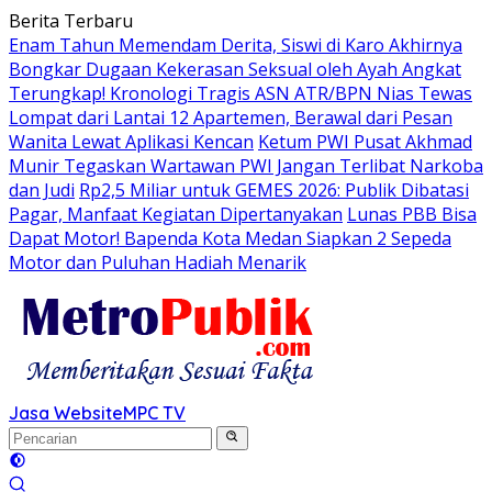
Langsung
Berita Terbaru
ke
Enam Tahun Memendam Derita, Siswi di Karo Akhirnya
konten
Bongkar Dugaan Kekerasan Seksual oleh Ayah Angkat
Terungkap! Kronologi Tragis ASN ATR/BPN Nias Tewas
Lompat dari Lantai 12 Apartemen, Berawal dari Pesan
Wanita Lewat Aplikasi Kencan
Ketum PWI Pusat Akhmad
Munir Tegaskan Wartawan PWI Jangan Terlibat Narkoba
dan Judi
Rp2,5 Miliar untuk GEMES 2026: Publik Dibatasi
Pagar, Manfaat Kegiatan Dipertanyakan
Lunas PBB Bisa
Dapat Motor! Bapenda Kota Medan Siapkan 2 Sepeda
Motor dan Puluhan Hadiah Menarik
Jasa Website
MPC TV