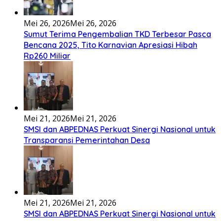
nouwao khuo he akhigu boi taozui wa’omasiTabato ia
taroi furi
[...]
Lirik Seberkas Sinar – Deddy Dores