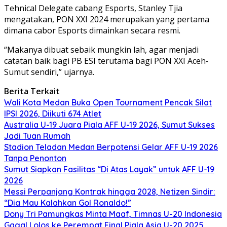
Tehnical Delegate cabang Esports, Stanley Tjia
mengatakan, PON XXI 2024 merupakan yang pertama
dimana cabor Esports dimainkan secara resmi.
“Makanya dibuat sebaik mungkin lah, agar menjadi
catatan baik bagi PB ESI terutama bagi PON XXI Aceh-
Sumut sendiri,” ujarnya.
Berita Terkait
Wali Kota Medan Buka Open Tournament Pencak Silat
IPSI 2026, Diikuti 674 Atlet
Australia U-19 Juara Piala AFF U-19 2026, Sumut Sukses
Jadi Tuan Rumah
Stadion Teladan Medan Berpotensi Gelar AFF U-19 2026
Tanpa Penonton
Sumut Siapkan Fasilitas “Di Atas Layak” untuk AFF U-19
2026
Messi Perpanjang Kontrak hingga 2028, Netizen Sindir:
“Dia Mau Kalahkan Gol Ronaldo!”
Dony Tri Pamungkas Minta Maaf, Timnas U-20 Indonesia
Gagal Lolos ke Perempat Final Piala Asia U-20 2025