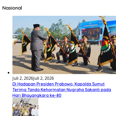
Ena’o natola ukhamoHaga mbawa ba desa’aUhalo ube’e
khomoUohe ia ube bangaimo Ena’o
[...]
Lirik Lagu FAFOFA Ciptaan Fajar Halawa Vocal Rendi Gulo
Bembambörö dödöu he akhiguMene mene sino lawaö
khöuMeinötö niowalu, mela’angdröi ita laforudu..
[...]
Lirik Lagu Cinta Mati – Fajar Halawa
Tenga sakali