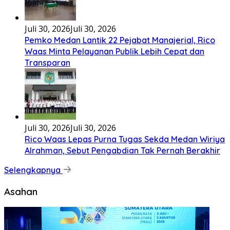
Hari Bhayangkara ke-80
Mei 26, 2026
Mei 26, 2026
Sumut Terima Pengembalian TKD Terbesar Pasca
Bencana 2025, Tito Karnavian Apresiasi Hibah
Rp260 Miliar
Mei 21, 2026
Mei 21, 2026
SMSI dan ABPEDNAS Perkuat Sinergi Nasional untuk
Transparansi Pemerintahan Desa