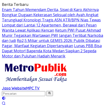
Langsung
Berita Terbaru
ke
Enam Tahun Memendam Derita, Siswi di Karo Akhirnya
konten
Bongkar Dugaan Kekerasan Seksual oleh Ayah Angkat
Terungkap! Kronologi Tragis ASN ATR/BPN Nias Tewas
Lompat dari Lantai 12 Apartemen, Berawal dari Pesan
Wanita Lewat Aplikasi Kencan
Ketum PWI Pusat Akhmad
Munir Tegaskan Wartawan PWI Jangan Terlibat Narkoba
dan Judi
Rp2,5 Miliar untuk GEMES 2026: Publik Dibatasi
Pagar, Manfaat Kegiatan Dipertanyakan
Lunas PBB Bisa
Dapat Motor! Bapenda Kota Medan Siapkan 2 Sepeda
Motor dan Puluhan Hadiah Menarik
Jasa Website
MPC TV