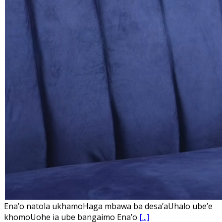
Ena’o natola ukhamoHaga mbawa ba desa’aUhalo ube’e
khomoUohe ia ube bangaimo Ena’o
[...]