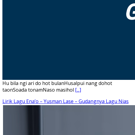
Hu bila ngi ari do hot bulanHusalpui nang dohot
taonSoada tonamNaso masihol
[...]
Lirik Lagu Ena’o – Yusman Lase – Gudangnya Lagu Nias