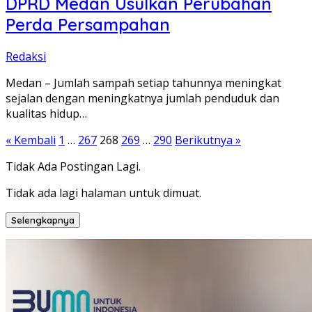
DPRD Medan Usulkan Perubahan
Perda Persampahan
Redaksi
Medan – Jumlah sampah setiap tahunnya meningkat
sejalan dengan meningkatnya jumlah penduduk dan
kualitas hidup…
Paginasi
« Kembali
1
…
267
268
269
…
290
Berikutnya »
pos
Tidak Ada Postingan Lagi.
Tidak ada lagi halaman untuk dimuat.
Selengkapnya