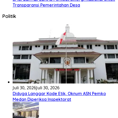
Kala Ku Seorang Diri Hanya Berteman Sepi Dan Angin
MalamKu Coba MerenungiTentang
[...]
Nasional
Juli 2, 2026
Juli 2, 2026
Di Hadapan Presiden Prabowo, Kapolda Sumut
Terima Tanda Kehormatan Nugraha Sakanti pada