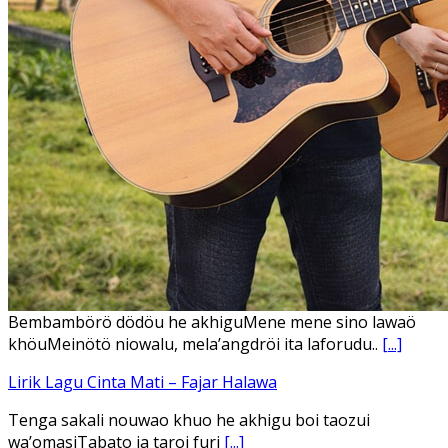
Bembambörö dödöu he akhiguMene mene sino lawaö
khöuMeinötö niowalu, mela’angdröi ita laforudu..
[...]
Lirik Lagu Cinta Mati – Fajar Halawa