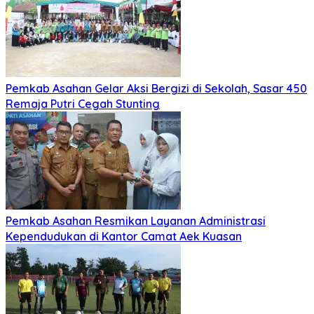
Medan Diperiksa Inspektorat
Juli 30, 2026
Juli 30, 2026
Pemko Medan Lantik 22 Pejabat Manajerial, Rico
Waas Minta Pelayanan Publik Lebih Cepat dan
Transparan
Juli 30, 2026
Juli 30, 2026
Rico Waas Lepas Purna Tugas Sekda Medan Wiriya
Alrahman, Sebut Pengabdian Tak Pernah Berakhir
Selengkapnya
Asahan