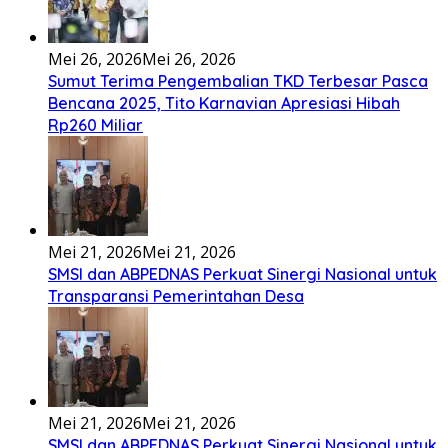
Tenga sakali nouwao khuo he akhigu boi taozui
wa’omasiTabato ia taroi furi
[...]
Lirik Seberkas Sinar – Deddy Dores