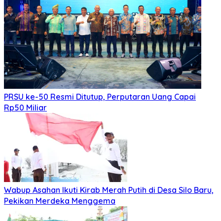
Mei 21, 2026
Mei 21, 2026
SMSI dan ABPEDNAS Perkuat Sinergi Nasional untuk
Transparansi Pemerintahan Desa
Politik
Juli 30, 2026
Juli 30, 2026
Diduga Langgar Kode Etik, Oknum ASN Pemko