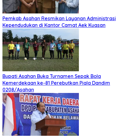
Pemkab Asahan Resmikan Layanan Administrasi
Kependudukan di Kantor Camat Aek Kuasan
Bupati Asahan Buka Turnamen Sepak Bola
Kemerdekaan ke-81 Perebutkan Piala Dandim
0208/Asahan