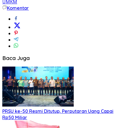
UMKM
Komentar
Baca Juga
PRSU ke-50 Resmi Ditutup, Perputaran Uang Capai
Rp50 Miliar