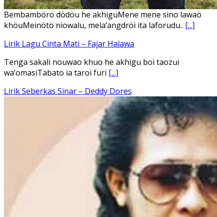
Ena’o natola ukhamoHaga mbawa ba desa’aUhalo ube’e
khomoUohe ia ube bangaimo Ena’o
[...]
Lirik Lagu FAFOFA Ciptaan Fajar Halawa Vocal Rendi Gulo