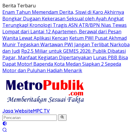
Langsung
Berita Terbaru
ke
Enam Tahun Memendam Derita, Siswi di Karo Akhirnya
konten
Bongkar Dugaan Kekerasan Seksual oleh Ayah Angkat
Terungkap! Kronologi Tragis ASN ATR/BPN Nias Tewas
Lompat dari Lantai 12 Apartemen, Berawal dari Pesan
Wanita Lewat Aplikasi Kencan
Ketum PWI Pusat Akhmad
Munir Tegaskan Wartawan PWI Jangan Terlibat Narkoba
dan Judi
Rp2,5 Miliar untuk GEMES 2026: Publik Dibatasi
Pagar, Manfaat Kegiatan Dipertanyakan
Lunas PBB Bisa
Dapat Motor! Bapenda Kota Medan Siapkan 2 Sepeda
Motor dan Puluhan Hadiah Menarik
Jasa Website
MPC TV