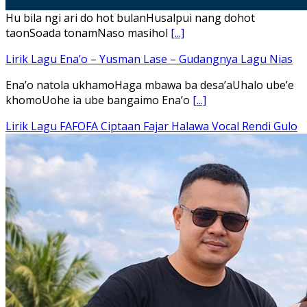
Hu bila ngi ari do hot bulanHusalpui nang dohot
taonSoada tonamNaso masihol
[...]
Lirik Lagu Ena’o – Yusman Lase – Gudangnya Lagu Nias