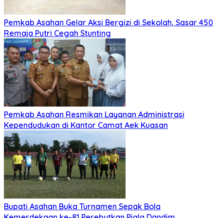
Pemkab Asahan Gelar Aksi Bergizi di Sekolah, Sasar 450
Remaja Putri Cegah Stunting
Pemkab Asahan Resmikan Layanan Administrasi
Kependudukan di Kantor Camat Aek Kuasan
Bupati Asahan Buka Turnamen Sepak Bola
Kemerdekaan ke-81 Perebutkan Piala Dandim