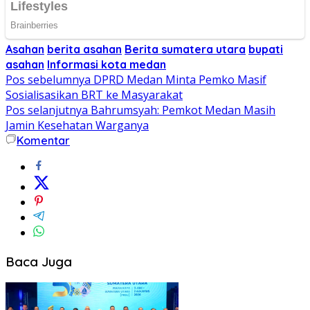
Asahan
berita asahan
Berita sumatera utara
bupati
asahan
Informasi kota medan
Navigasi
Pos sebelumnya
DPRD Medan Minta Pemko Masif
Sosialisasikan BRT ke Masyarakat
pos
Pos selanjutnya
Bahrumsyah: Pemkot Medan Masih
Jamin Kesehatan Warganya
Komentar
Baca Juga