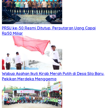
PRSU ke-50 Resmi Ditutup, Perputaran Uang Capai
Rp50 Miliar
Wabup Asahan Ikuti Kirab Merah Putih di Desa Silo Baru,
Pekikan Merdeka Menggema