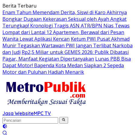
Langsung
Berita Terbaru
ke
Enam Tahun Memendam Derita, Siswi di Karo Akhirnya
konten
Bongkar Dugaan Kekerasan Seksual oleh Ayah Angkat
Terungkap! Kronologi Tragis ASN ATR/BPN Nias Tewas
Lompat dari Lantai 12 Apartemen, Berawal dari Pesan
Wanita Lewat Aplikasi Kencan
Ketum PWI Pusat Akhmad
Munir Tegaskan Wartawan PWI Jangan Terlibat Narkoba
dan Judi
Rp2,5 Miliar untuk GEMES 2026: Publik Dibatasi
Pagar, Manfaat Kegiatan Dipertanyakan
Lunas PBB Bisa
Dapat Motor! Bapenda Kota Medan Siapkan 2 Sepeda
Motor dan Puluhan Hadiah Menarik
Jasa Website
MPC TV