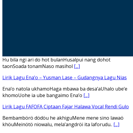
Hu bila ngi ari do hot bulanHusalpui nang dohot
taonSoada tonamNaso masihol
[...]
Lirik Lagu Ena’o – Yusman Lase – Gudangnya Lagu Nias