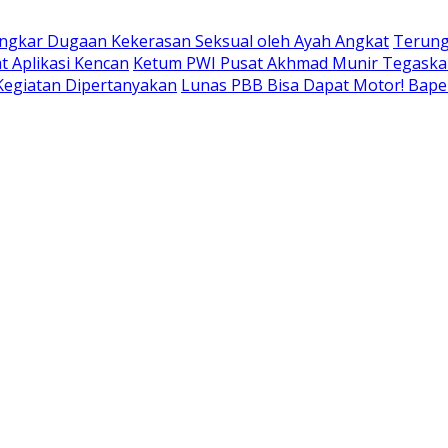
ngkar Dugaan Kekerasan Seksual oleh Ayah Angkat
Terung
t Aplikasi Kencan
Ketum PWI Pusat Akhmad Munir Tegaskan
 Kegiatan Dipertanyakan
Lunas PBB Bisa Dapat Motor! Bap