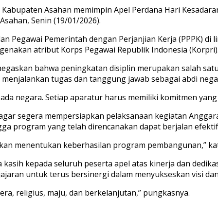
t Kabupaten Asahan memimpin Apel Perdana Hari Kesadara
Asahan, Senin (19/01/2026).
N) dan Pegawai Pemerintah dengan Perjanjian Kerja (PPPK) 
nakan atribut Korps Pegawai Republik Indonesia (Korpri)
negaskan bahwa peningkatan disiplin merupakan salah sat
menjalankan tugas dan tanggung jawab sebagai abdi negar
epada negara. Setiap aparatur harus memiliki komitmen yan
h agar segera mempersiapkan pelaksanaan kegiatan Angga
ga program yang telah direncanakan dapat berjalan efektif
akan menentukan keberhasilan program pembangunan,” ka
kasih kepada seluruh peserta apel atas kinerja dan dedikas
ajaran untuk terus bersinergi dalam menyukseskan visi da
a, religius, maju, dan berkelanjutan,” pungkasnya.