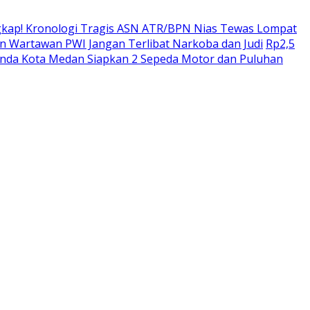
kap! Kronologi Tragis ASN ATR/BPN Nias Tewas Lompat
 Wartawan PWI Jangan Terlibat Narkoba dan Judi
Rp2,5
enda Kota Medan Siapkan 2 Sepeda Motor dan Puluhan