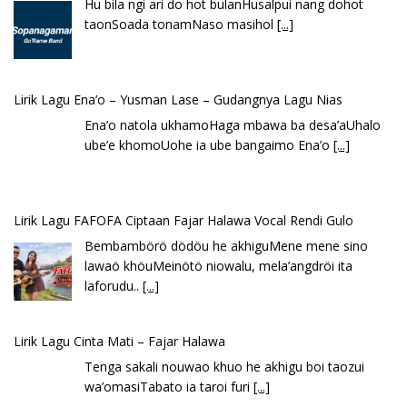
Hu bila ngi ari do hot bulanHusalpui nang dohot
taonSoada tonamNaso masihol
[...]
Lirik Lagu Ena’o – Yusman Lase – Gudangnya Lagu Nias
Ena’o natola ukhamoHaga mbawa ba desa’aUhalo
ube’e khomoUohe ia ube bangaimo Ena’o
[...]
Lirik Lagu FAFOFA Ciptaan Fajar Halawa Vocal Rendi Gulo
Bembambörö dödöu he akhiguMene mene sino
lawaö khöuMeinötö niowalu, mela’angdröi ita
laforudu..
[...]
Lirik Lagu Cinta Mati – Fajar Halawa
Tenga sakali nouwao khuo he akhigu boi taozui
wa’omasiTabato ia taroi furi
[...]