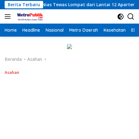
Langsung
was Lompat dari Lantai 12 Apartemen, Berawal dari Pesan Wani
Berita Terbaru
ke
konten
Home
Headline
Nasional
Metro Daerah
Kesehatan
Eko
Beranda
Asahan
Asahan