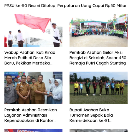
PRSU ke-50 Resmi Ditutup, Perputaran Uang Capai Rp50 Miliar
Wabup Asahan Ikuti Kirab
Pemkab Asahan Gelar Aksi
Merah Putih di Desa Silo
Bergizi di Sekolah, Sasar 450
Baru, Pekikan Merdeka
Remaja Putri Cegah Stunting
Menggema
Pemkab Asahan Resmikan
Bupati Asahan Buka
Layanan Administrasi
Turnamen Sepak Bola
Kependudukan di Kantor
Kemerdekaan ke-81
Camat Aek Kuasan
Perebutkan Piala Dandim
0208/Asahan