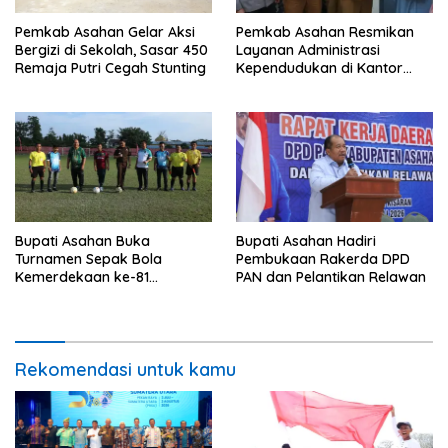
Pemkab Asahan Gelar Aksi
Pemkab Asahan Resmikan
Bergizi di Sekolah, Sasar 450
Layanan Administrasi
Remaja Putri Cegah Stunting
Kependudukan di Kantor
Camat Aek Kuasan
Bupati Asahan Buka
Bupati Asahan Hadiri
Turnamen Sepak Bola
Pembukaan Rakerda DPD
Kemerdekaan ke-81
PAN dan Pelantikan Relawan
Perebutkan Piala Dandim
0208/Asahan
Rekomendasi untuk kamu