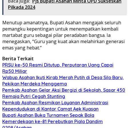
Baca Juga:
Pjs Bupati Asahan Minta OPD Sukseskan
Pilkada 2024
Menutup amanatnya, Bupati Asahan mengajak seluruh
pemangku kepentingan untuk menempatkan kembali
martabat guru sebagai pilar peradaban bangsa. Ia
menegaskan, “Guru yang kuat akan melahirkan generasi
emas yang hebat.”
Berita Terkait
PRSU ke-50 Resmi Ditutup, Perputaran Uang Capai
Rp50 Miliar
Wabup Asahan Ikuti Kirab Merah Putih di Desa Silo Baru,
Pekikan Merdeka Menggema
Pemkab Asahan Gelar Aksi Bergizi di Sekolah, Sasar 450
Remaja Putri Cegah Stunting
Pemkab Asahan Resmikan Layanan Administrasi
Kependudukan di Kantor Camat Aek Kuasan
Bupati Asahan Buka Turnamen Sepak Bola
Kemerdekaan ke-81 Perebutkan Piala Dandim
0208/Asahan