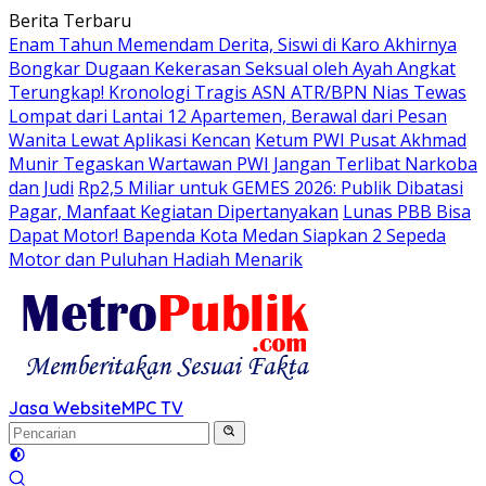
Langsung
Berita Terbaru
ke
Enam Tahun Memendam Derita, Siswi di Karo Akhirnya
konten
Bongkar Dugaan Kekerasan Seksual oleh Ayah Angkat
Terungkap! Kronologi Tragis ASN ATR/BPN Nias Tewas
Lompat dari Lantai 12 Apartemen, Berawal dari Pesan
Wanita Lewat Aplikasi Kencan
Ketum PWI Pusat Akhmad
Munir Tegaskan Wartawan PWI Jangan Terlibat Narkoba
dan Judi
Rp2,5 Miliar untuk GEMES 2026: Publik Dibatasi
Pagar, Manfaat Kegiatan Dipertanyakan
Lunas PBB Bisa
Dapat Motor! Bapenda Kota Medan Siapkan 2 Sepeda
Motor dan Puluhan Hadiah Menarik
Jasa Website
MPC TV