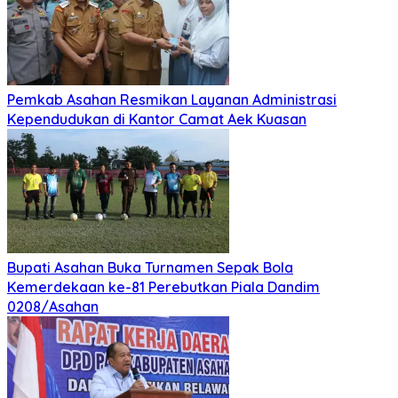
Pemkab Asahan Resmikan Layanan Administrasi
Kependudukan di Kantor Camat Aek Kuasan
Bupati Asahan Buka Turnamen Sepak Bola
Kemerdekaan ke-81 Perebutkan Piala Dandim
0208/Asahan