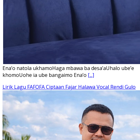
Ena’o natola ukhamoHaga mbawa ba desa’aUhalo ube’e
khomoUohe ia ube bangaimo Ena’o
[...]
Lirik Lagu FAFOFA Ciptaan Fajar Halawa Vocal Rendi Gulo