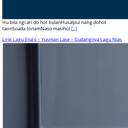
Hu bila ngi ari do hot bulanHusalpui nang dohot
taonSoada tonamNaso masihol
[...]
Lirik Lagu Ena’o – Yusman Lase – Gudangnya Lagu Nias