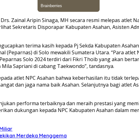
 Drs. Zainal Aripin Sinaga, MH secara resmi melepas atlet 
rlihat Sekretaris Disporapar Kabupaten Asahan, Asisten A
ucapkan terima kasih kepada Pj Sekda Kabupaten Asahan 
 (Peparnas) di Solo mewakili Sumatera Utara. “Para atlet 
rnas Solo 2024 terdiri dari Fikri Thoib yang akan bertand
Mila Sapriani di cabang Taekwondo”, tandasnya.
pada atlet NPC Asahan bahwa keberhasilan itu tidak terlepa
ngat dan jaga nama baik Asahan. Selanjutnya bagi atlet As
unjukan performa terbaiknya dan meraih prestasi yang m
ikan dukungan kepada NPC Kabupaten Asahan dalam mencip
iliar
u, Pekikan Merdeka Menggema