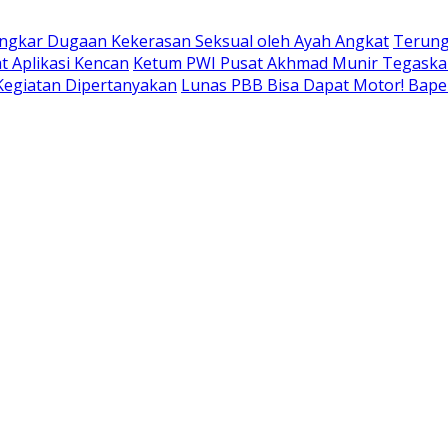
ngkar Dugaan Kekerasan Seksual oleh Ayah Angkat
Terung
t Aplikasi Kencan
Ketum PWI Pusat Akhmad Munir Tegaskan
 Kegiatan Dipertanyakan
Lunas PBB Bisa Dapat Motor! Bap