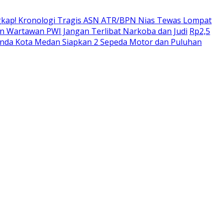
kap! Kronologi Tragis ASN ATR/BPN Nias Tewas Lompat
 Wartawan PWI Jangan Terlibat Narkoba dan Judi
Rp2,5
enda Kota Medan Siapkan 2 Sepeda Motor dan Puluhan