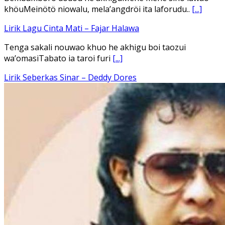
Ena’o natola ukhamoHaga mbawa ba desa’aUhalo ube’e
khomoUohe ia ube bangaimo Ena’o
[...]
Lirik Lagu FAFOFA Ciptaan Fajar Halawa Vocal Rendi Gulo