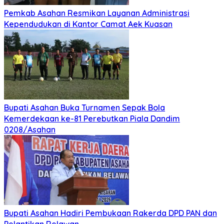
Pemkab Asahan Resmikan Layanan Administrasi
Kependudukan di Kantor Camat Aek Kuasan
Bupati Asahan Buka Turnamen Sepak Bola
Kemerdekaan ke-81 Perebutkan Piala Dandim
0208/Asahan
Bupati Asahan Hadiri Pembukaan Rakerda DPD PAN dan