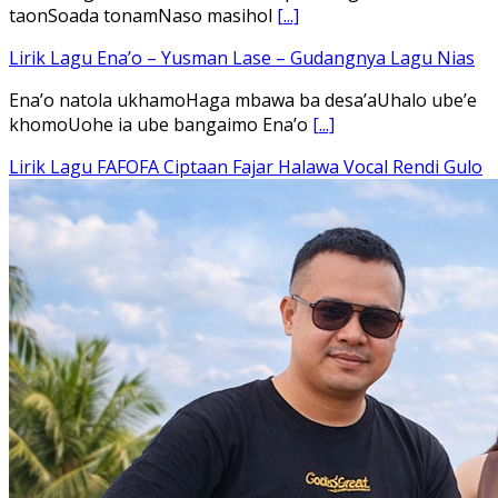
taonSoada tonamNaso masihol
[...]
Lirik Lagu Ena’o – Yusman Lase – Gudangnya Lagu Nias