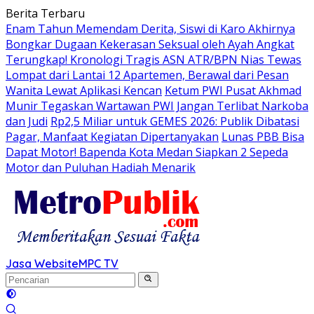
Langsung
Berita Terbaru
ke
Enam Tahun Memendam Derita, Siswi di Karo Akhirnya
konten
Bongkar Dugaan Kekerasan Seksual oleh Ayah Angkat
Terungkap! Kronologi Tragis ASN ATR/BPN Nias Tewas
Lompat dari Lantai 12 Apartemen, Berawal dari Pesan
Wanita Lewat Aplikasi Kencan
Ketum PWI Pusat Akhmad
Munir Tegaskan Wartawan PWI Jangan Terlibat Narkoba
dan Judi
Rp2,5 Miliar untuk GEMES 2026: Publik Dibatasi
Pagar, Manfaat Kegiatan Dipertanyakan
Lunas PBB Bisa
Dapat Motor! Bapenda Kota Medan Siapkan 2 Sepeda
Motor dan Puluhan Hadiah Menarik
Jasa Website
MPC TV