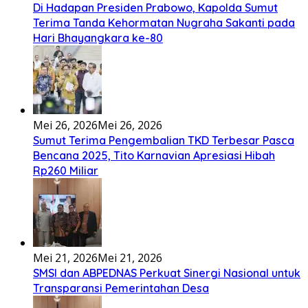
Bembambörö dödöu he akhiguMene mene sino lawaö
khöuMeinötö niowalu, mela’angdröi ita laforudu..
[...]
Lirik Lagu Cinta Mati – Fajar Halawa