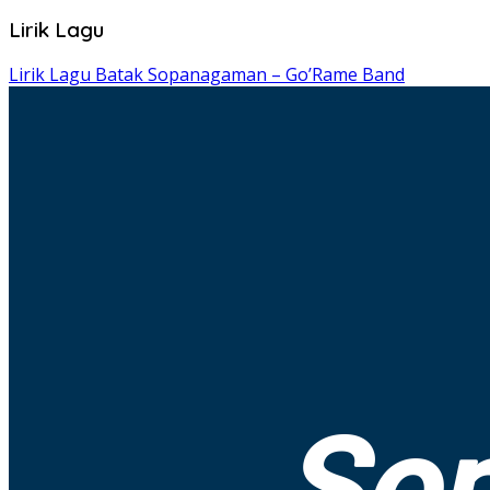
Lirik Lagu
Lirik Lagu Batak Sopanagaman – Go’Rame Band