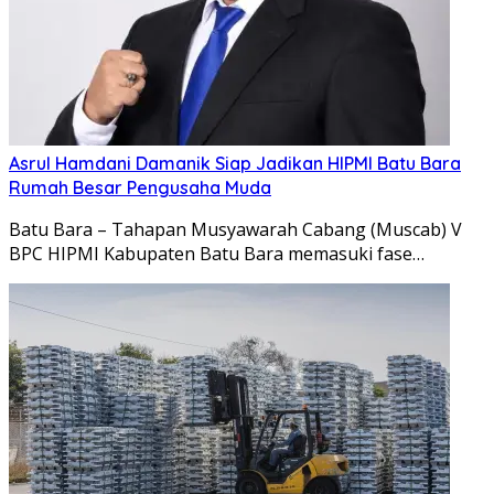
Asrul Hamdani Damanik Siap Jadikan HIPMI Batu Bara
Rumah Besar Pengusaha Muda
Batu Bara – Tahapan Musyawarah Cabang (Muscab) V
BPC HIPMI Kabupaten Batu Bara memasuki fase…