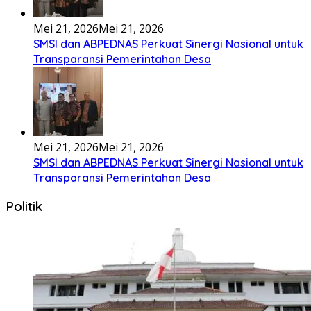
Bembambörö dödöu he akhiguMene mene sino lawaö
khöuMeinötö niowalu, mela’angdröi ita laforudu..
[...]