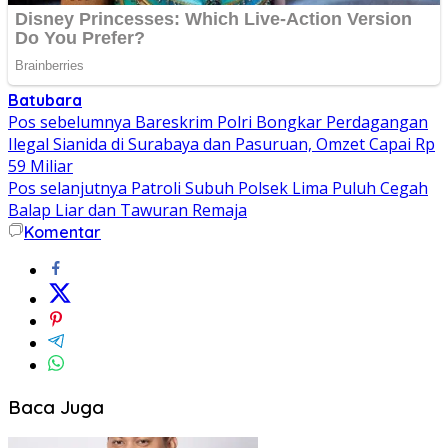
Batubara
Navigasi
Pos sebelumnya
Bareskrim Polri Bongkar Perdagangan
Ilegal Sianida di Surabaya dan Pasuruan, Omzet Capai Rp
pos
59 Miliar
Pos selanjutnya
Patroli Subuh Polsek Lima Puluh Cegah
Balap Liar dan Tawuran Remaja
Komentar
Baca Juga