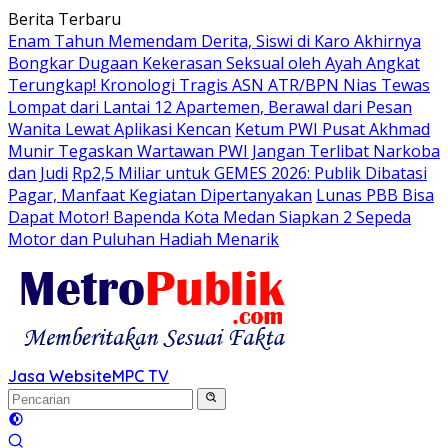
Langsung
Berita Terbaru
ke
Enam Tahun Memendam Derita, Siswi di Karo Akhirnya
konten
Bongkar Dugaan Kekerasan Seksual oleh Ayah Angkat
Terungkap! Kronologi Tragis ASN ATR/BPN Nias Tewas
Lompat dari Lantai 12 Apartemen, Berawal dari Pesan
Wanita Lewat Aplikasi Kencan
Ketum PWI Pusat Akhmad
Munir Tegaskan Wartawan PWI Jangan Terlibat Narkoba
dan Judi
Rp2,5 Miliar untuk GEMES 2026: Publik Dibatasi
Pagar, Manfaat Kegiatan Dipertanyakan
Lunas PBB Bisa
Dapat Motor! Bapenda Kota Medan Siapkan 2 Sepeda
Motor dan Puluhan Hadiah Menarik
Jasa Website
MPC TV