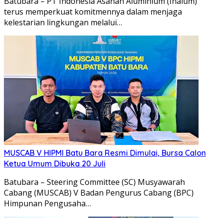
Batubara – PT Indonesia Asahan Aluminium (Inalum)
terus memperkuat komitmennya dalam menjaga
kelestarian lingkungan melalui…
MUSCAB V HIPMI Batu Bara Resmi Dimulai, Bursa Calon
Ketua Umum Dibuka 20 Juli
Batubara – Steering Committee (SC) Musyawarah
Cabang (MUSCAB) V Badan Pengurus Cabang (BPC)
Himpunan Pengusaha…