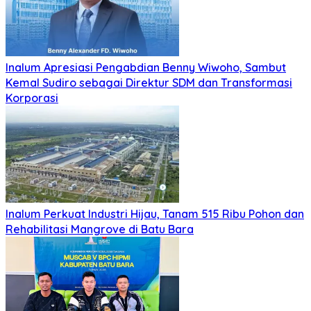
Inalum Apresiasi Pengabdian Benny Wiwoho, Sambut
Kemal Sudiro sebagai Direktur SDM dan Transformasi
Korporasi
Inalum Perkuat Industri Hijau, Tanam 515 Ribu Pohon dan
Rehabilitasi Mangrove di Batu Bara