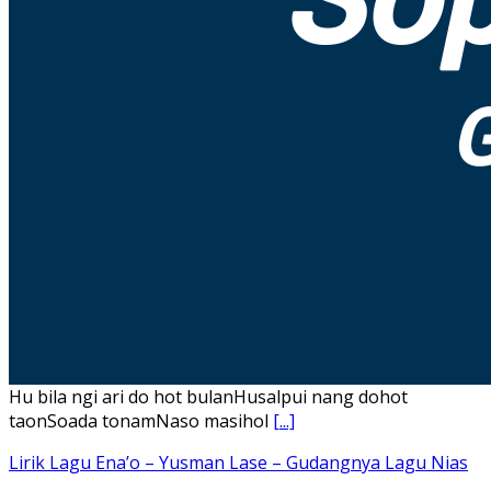
Hu bila ngi ari do hot bulanHusalpui nang dohot
taonSoada tonamNaso masihol
[...]
Lirik Lagu Ena’o – Yusman Lase – Gudangnya Lagu Nias