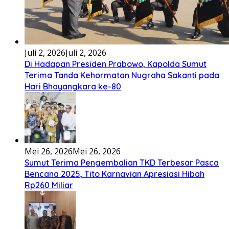
Ena’o natola ukhamoHaga mbawa ba desa’aUhalo ube’e
khomoUohe ia ube bangaimo Ena’o
[...]
Lirik Lagu FAFOFA Ciptaan Fajar Halawa Vocal Rendi Gulo