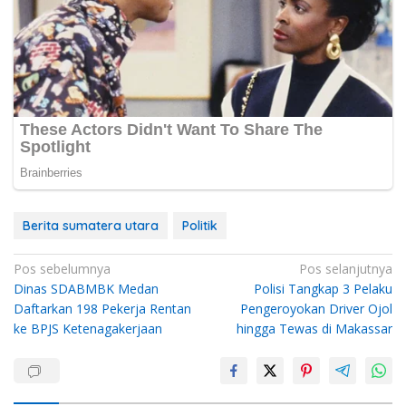
Berita sumatera utara
Politik
Navigasi
Pos sebelumnya
Pos selanjutnya
Dinas SDABMBK Medan
Polisi Tangkap 3 Pelaku
pos
Daftarkan 198 Pekerja Rentan
Pengeroyokan Driver Ojol
ke BPJS Ketenagakerjaan
hingga Tewas di Makassar