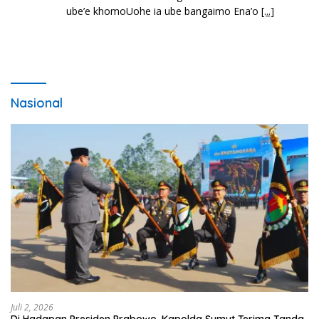
ube’e khomoUohe ia ube bangaimo Ena’o
[...]
Nasional
Juli 2, 2026
Di Hadapan Presiden Prabowo, Kapolda Sumut Terima Tanda