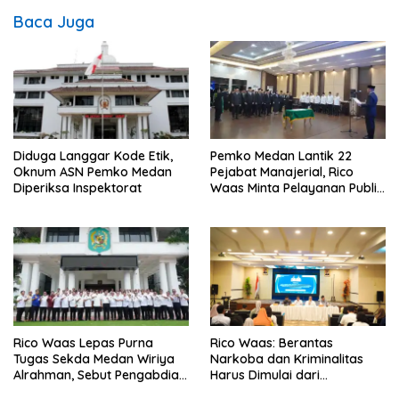
Baca Juga
Diduga Langgar Kode Etik,
Pemko Medan Lantik 22
Oknum ASN Pemko Medan
Pejabat Manajerial, Rico
Diperiksa Inspektorat
Waas Minta Pelayanan Publik
Lebih Cepat dan Transparan
Rico Waas Lepas Purna
Rico Waas: Berantas
Tugas Sekda Medan Wiriya
Narkoba dan Kriminalitas
Alrahman, Sebut Pengabdian
Harus Dimulai dari
Tak Pernah Berakhir
Penguatan Ekonomi Warga