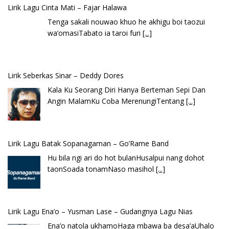
Lirik Lagu Cinta Mati – Fajar Halawa
Tenga sakali nouwao khuo he akhigu boi taozui
wa’omasiTabato ia taroi furi
[...]
Lirik Seberkas Sinar – Deddy Dores
Kala Ku Seorang Diri Hanya Berteman Sepi Dan
Angin MalamKu Coba MerenungiTentang
[...]
Lirik Lagu Batak Sopanagaman – Go’Rame Band
Hu bila ngi ari do hot bulanHusalpui nang dohot
taonSoada tonamNaso masihol
[...]
Lirik Lagu Ena’o – Yusman Lase – Gudangnya Lagu Nias
Ena’o natola ukhamoHaga mbawa ba desa’aUhalo