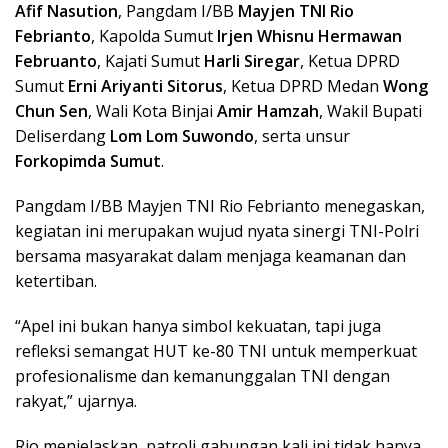
Afif Nasution
, Pangdam I/BB
Mayjen TNI Rio
Febrianto
, Kapolda Sumut
Irjen Whisnu Hermawan
Februanto
, Kajati Sumut
Harli Siregar
, Ketua DPRD
Sumut
Erni Ariyanti Sitorus
, Ketua DPRD Medan
Wong
Chun Sen
, Wali Kota Binjai
Amir Hamzah
, Wakil Bupati
Deliserdang
Lom Lom Suwondo
, serta unsur
Forkopimda Sumut
.
Pangdam I/BB Mayjen TNI Rio Febrianto menegaskan,
kegiatan ini merupakan wujud nyata sinergi TNI-Polri
bersama masyarakat dalam menjaga keamanan dan
ketertiban.
“Apel ini bukan hanya simbol kekuatan, tapi juga
refleksi semangat HUT ke-80 TNI untuk memperkuat
profesionalisme dan kemanunggalan TNI dengan
rakyat,” ujarnya.
Rio menjelaskan, patroli gabungan kali ini tidak hanya