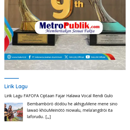
Lirik Lagu
Lirik Lagu FAFOFA Ciptaan Fajar Halawa Vocal Rendi Gulo
Bembambörö dödöu he akhiguMene mene sino
lawaö khöuMeinötö niowalu, mela’angdröi ita
laforudu..
[...]