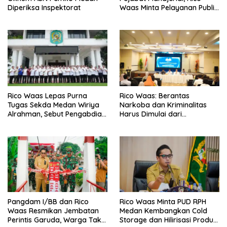
Diperiksa Inspektorat
Waas Minta Pelayanan Publik
Lebih Cepat dan Transparan
Rico Waas Lepas Purna
Rico Waas: Berantas
Tugas Sekda Medan Wiriya
Narkoba dan Kriminalitas
Alrahman, Sebut Pengabdian
Harus Dimulai dari
Tak Pernah Berakhir
Penguatan Ekonomi Warga
Pangdam I/BB dan Rico
Rico Waas Minta PUD RPH
Waas Resmikan Jembatan
Medan Kembangkan Cold
Perintis Garuda, Warga Tak
Storage dan Hilirisasi Produk