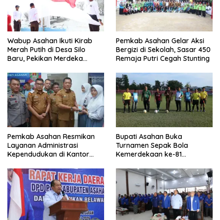
Wabup Asahan Ikuti Kirab
Pemkab Asahan Gelar Aksi
Merah Putih di Desa Silo
Bergizi di Sekolah, Sasar 450
Baru, Pekikan Merdeka
Remaja Putri Cegah Stunting
Menggema
Pemkab Asahan Resmikan
Bupati Asahan Buka
Layanan Administrasi
Turnamen Sepak Bola
Kependudukan di Kantor
Kemerdekaan ke-81
Camat Aek Kuasan
Perebutkan Piala Dandim
0208/Asahan