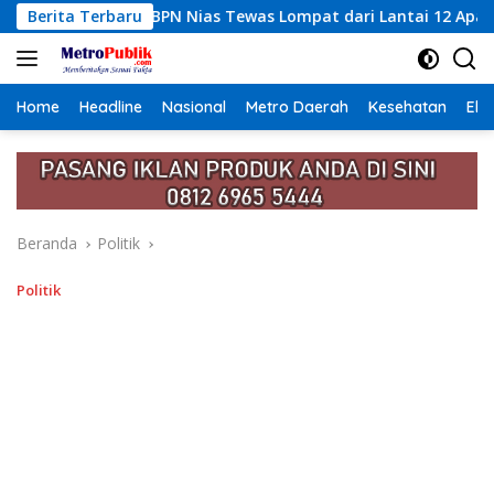
Langsung
 Tewas Lompat dari Lantai 12 Apartemen, Berawal dari Pesan W
Berita Terbaru
ke
konten
Home
Headline
Nasional
Metro Daerah
Kesehatan
Eko
Beranda
Politik
Politik