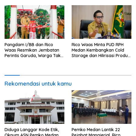
Pangdam I/BB dan Rico
Rico Waas Minta PUD RPH
Waas Resmikan Jembatan
Medan Kembangkan Cold
Perintis Garuda, Warga Tak
Storage dan Hilirisasi Produk
Lagi Menyeberang Lewat
Daging
Pipa
Rekomendasi untuk kamu
Diduga Langgar Kode Etik,
Pemko Medan Lantik 22
Oknum ASN Pemko Medan
Pejabat Manajerial, Rico