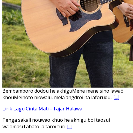
Ena’o natola ukhamoHaga mbawa ba desa’aUhalo ube’e