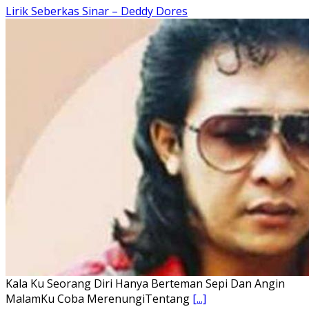
khomoUohe ia ube bangaimo Ena’o
[...]
Lirik Lagu FAFOFA Ciptaan Fajar Halawa Vocal Rendi Gulo