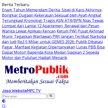
Langsung
Berita Terbaru
ke
Enam Tahun Memendam Derita, Siswi di Karo Akhirnya
konten
Bongkar Dugaan Kekerasan Seksual oleh Ayah Angkat
Terungkap! Kronologi Tragis ASN ATR/BPN Nias Tewas
Lompat dari Lantai 12 Apartemen, Berawal dari Pesan
Wanita Lewat Aplikasi Kencan
Ketum PWI Pusat Akhmad
Munir Tegaskan Wartawan PWI Jangan Terlibat Narkoba
dan Judi
Rp2,5 Miliar untuk GEMES 2026: Publik Dibatasi
Pagar, Manfaat Kegiatan Dipertanyakan
Lunas PBB Bisa
Dapat Motor! Bapenda Kota Medan Siapkan 2 Sepeda
Motor dan Puluhan Hadiah Menarik
Jasa Website
MPC TV