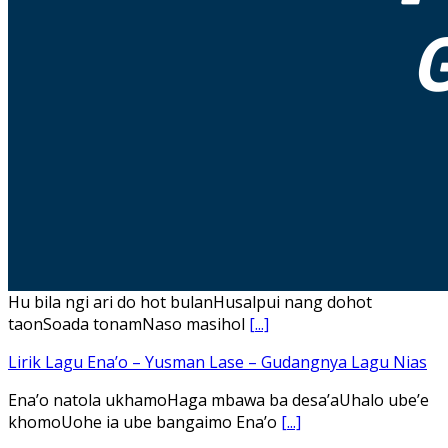
Hu bila ngi ari do hot bulanHusalpui nang dohot
taonSoada tonamNaso masihol
[...]
Lirik Lagu Ena’o – Yusman Lase – Gudangnya Lagu Nias