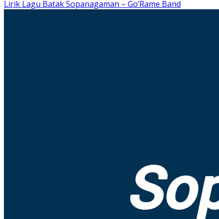
Lirik Lagu Batak Sopanagaman – Go’Rame Band