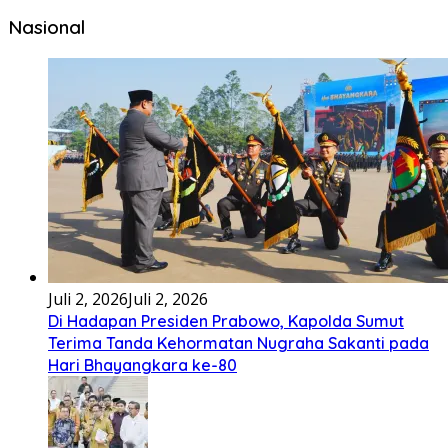
Bembambörö dödöu he akhiguMene mene sino lawaö
khöuMeinötö niowalu, mela’angdröi ita laforudu..
[...]
Lirik Lagu Cinta Mati – Fajar Halawa