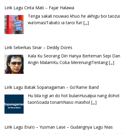
Lirik Seberkas Sinar – Deddy Dores
Kala Ku Seorang Diri Hanya Berteman Sepi Dan
Angin MalamKu Coba MerenungiTentang
[...]
Lirik Lagu Batak Sopanagaman – Go’Rame Band
Hu bila ngi ari do hot bulanHusalpui nang dohot
taonSoada tonamNaso masihol
[...]
Lirik Lagu Ena’o – Yusman Lase – Gudangnya Lagu Nias
Ena’o natola ukhamoHaga mbawa ba desa’aUhalo
ube’e khomoUohe ia ube bangaimo Ena’o
[...]
Lirik Lagu FAFOFA Ciptaan Fajar Halawa Vocal Rendi Gulo