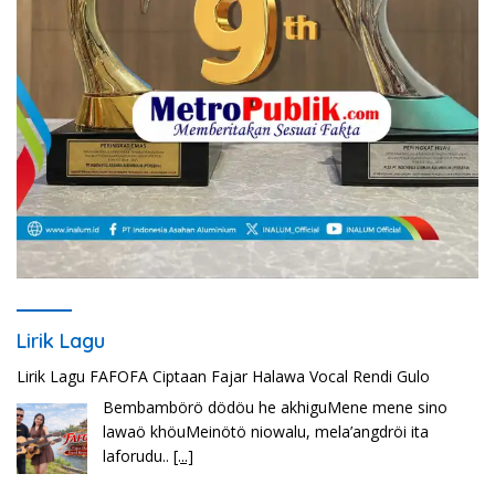
Lirik Lagu
Lirik Lagu Cinta Mati – Fajar Halawa
Tenga sakali nouwao khuo he akhigu boi taozui
wa’omasiTabato ia taroi furi
[...]