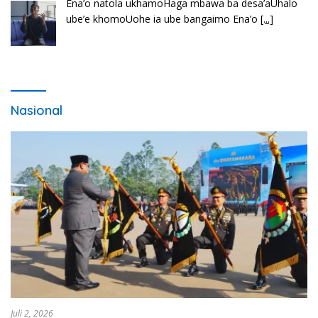
Bembambörö dödöu he akhiguMene mene sino
lawaö khöuMeinötö niowalu, mela’angdröi ita
laforudu..
[...]
Nasional
Juli 2, 2026