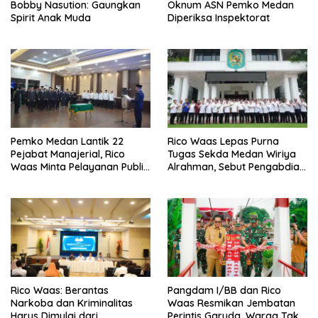
Bobby Nasution: Gaungkan
Oknum ASN Pemko Medan
Spirit Anak Muda
Diperiksa Inspektorat
Pemko Medan Lantik 22
Rico Waas Lepas Purna
Pejabat Manajerial, Rico
Tugas Sekda Medan Wiriya
Waas Minta Pelayanan Publik
Alrahman, Sebut Pengabdian
Lebih Cepat dan Transparan
Tak Pernah Berakhir
Rico Waas: Berantas
Pangdam I/BB dan Rico
Narkoba dan Kriminalitas
Waas Resmikan Jembatan
Harus Dimulai dari
Perintis Garuda, Warga Tak