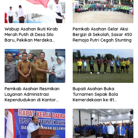
Wabup Asahan Ikuti Kirab
Pemkab Asahan Gelar Aksi
Merah Putih di Desa Silo
Bergizi di Sekolah, Sasar 450
Baru, Pekikan Merdeka
Remaja Putri Cegah Stunting
Menggema
Pemkab Asahan Resmikan
Bupati Asahan Buka
Layanan Administrasi
Turnamen Sepak Bola
Kependudukan di Kantor
Kemerdekaan ke-81
Camat Aek Kuasan
Perebutkan Piala Dandim
0208/Asahan