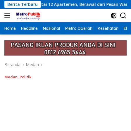
Langsung
partemen, Berawal dari Pesan Wanita Lewat Aplikasi Kencan
Berita Terbaru
ke
konten
Home
Headline
Nasional
Metro Daerah
Kesehatan
Eko
Beranda
Medan
Medan
,
Politik