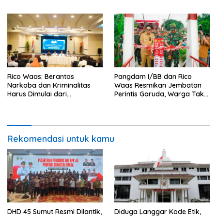
Lebih Cepat dan Transparan
Tak Pernah Berakhir
Rico Waas: Berantas
Pangdam I/BB dan Rico
Narkoba dan Kriminalitas
Waas Resmikan Jembatan
Harus Dimulai dari
Perintis Garuda, Warga Tak
Penguatan Ekonomi Warga
Lagi Menyeberang Lewat
Pipa
Rekomendasi untuk kamu
DHD 45 Sumut Resmi Dilantik,
Diduga Langgar Kode Etik,