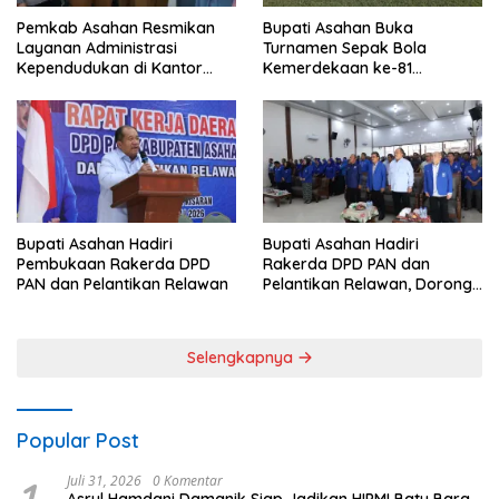
Pemkab Asahan Resmikan
Bupati Asahan Buka
Layanan Administrasi
Turnamen Sepak Bola
Kependudukan di Kantor
Kemerdekaan ke-81
Camat Aek Kuasan
Perebutkan Piala Dandim
0208/Asahan
Bupati Asahan Hadiri
Bupati Asahan Hadiri
Pembukaan Rakerda DPD
Rakerda DPD PAN dan
PAN dan Pelantikan Relawan
Pelantikan Relawan, Dorong
Sinergi untuk Kemajuan
Daerah
Selengkapnya
Popular Post
Juli 31, 2026
0 Komentar