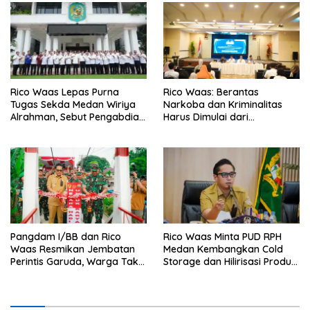
Rico Waas Lepas Purna
Rico Waas: Berantas
Tugas Sekda Medan Wiriya
Narkoba dan Kriminalitas
Alrahman, Sebut Pengabdian
Harus Dimulai dari
Tak Pernah Berakhir
Penguatan Ekonomi Warga
Pangdam I/BB dan Rico
Rico Waas Minta PUD RPH
Waas Resmikan Jembatan
Medan Kembangkan Cold
Perintis Garuda, Warga Tak
Storage dan Hilirisasi Produk
Lagi Menyeberang Lewat
Daging
Pipa