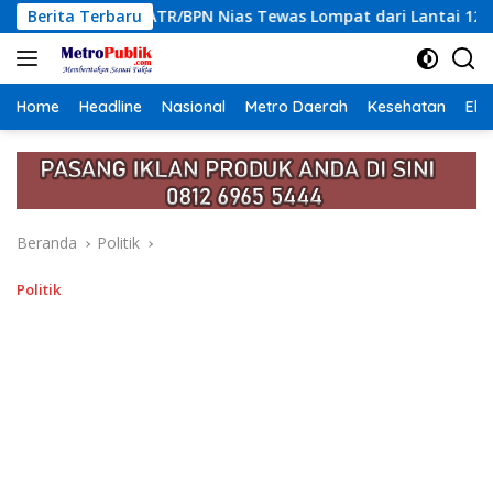
Langsung
 Nias Tewas Lompat dari Lantai 12 Apartemen, Berawal dari Pe
Berita Terbaru
ke
konten
Home
Headline
Nasional
Metro Daerah
Kesehatan
Eko
Beranda
Politik
Politik