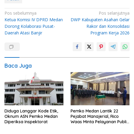
Navigasi
Pos sebelumnya
Pos selanjutnya
Ketua Komisi IV DPRD Medan
DWP Kabupaten Asahan Gelar
pos
Dorong Kolaborasi Pusat-
Rakor dan Konsolidasi
Daerah Atasi Banjir
Program Kerja 2026
Baca Juga
Diduga Langgar Kode Etik,
Pemko Medan Lantik 22
Oknum ASN Pemko Medan
Pejabat Manajerial, Rico
Diperiksa Inspektorat
Waas Minta Pelayanan Publik
Lebih Cepat dan Transparan