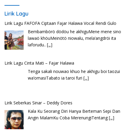
Lirik Lagu
Lirik Lagu FAFOFA Ciptaan Fajar Halawa Vocal Rendi Gulo
Bembambörö dödöu he akhiguMene mene sino
lawaö khöuMeinötö niowalu, mela’angdröi ita
laforudu..
[...]
Lirik Lagu Cinta Mati – Fajar Halawa
Tenga sakali nouwao khuo he akhigu boi taozui
wa’omasiTabato ia taroi furi
[...]
Lirik Seberkas Sinar – Deddy Dores
Kala Ku Seorang Diri Hanya Berteman Sepi Dan
Angin MalamKu Coba MerenungiTentang
[...]