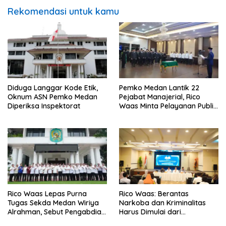
Rekomendasi untuk kamu
Diduga Langgar Kode Etik,
Pemko Medan Lantik 22
Oknum ASN Pemko Medan
Pejabat Manajerial, Rico
Diperiksa Inspektorat
Waas Minta Pelayanan Publik
Lebih Cepat dan Transparan
Rico Waas Lepas Purna
Rico Waas: Berantas
Tugas Sekda Medan Wiriya
Narkoba dan Kriminalitas
Alrahman, Sebut Pengabdian
Harus Dimulai dari
Tak Pernah Berakhir
Penguatan Ekonomi Warga