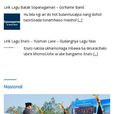
Lirik Lagu Batak Sopanagaman – Go’Rame Band
Hu bila ngi ari do hot bulanHusalpui nang dohot
taonSoada tonamNaso masihol
[...]
Lirik Lagu Ena’o – Yusman Lase – Gudangnya Lagu Nias
Ena’o natola ukhamoHaga mbawa ba desa’aUhalo
ube’e khomoUohe ia ube bangaimo Ena’o
[...]
Nasional