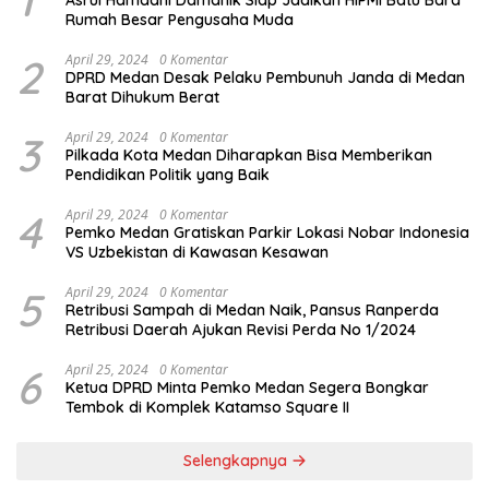
1
Asrul Hamdani Damanik Siap Jadikan HIPMI Batu Bara
Rumah Besar Pengusaha Muda
2
April 29, 2024
0 Komentar
DPRD Medan Desak Pelaku Pembunuh Janda di Medan
Barat Dihukum Berat
3
April 29, 2024
0 Komentar
Pilkada Kota Medan Diharapkan Bisa Memberikan
Pendidikan Politik yang Baik
4
April 29, 2024
0 Komentar
Pemko Medan Gratiskan Parkir Lokasi Nobar Indonesia
VS Uzbekistan di Kawasan Kesawan
5
April 29, 2024
0 Komentar
Retribusi Sampah di Medan Naik, Pansus Ranperda
Retribusi Daerah Ajukan Revisi Perda No 1/2024
6
April 25, 2024
0 Komentar
Ketua DPRD Minta Pemko Medan Segera Bongkar
Tembok di Komplek Katamso Square II
Selengkapnya