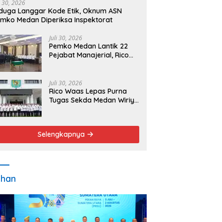
i 30, 2026
duga Langgar Kode Etik, Oknum ASN
mko Medan Diperiksa Inspektorat
Juli 30, 2026
Pemko Medan Lantik 22
Pejabat Manajerial, Rico
Waas Minta Pelayanan
Publik Lebih Cepat dan
Transparan
Juli 30, 2026
Rico Waas Lepas Purna
Tugas Sekda Medan Wiriya
Alrahman, Sebut
Pengabdian Tak Pernah
Berakhir
Selengkapnya
ahan