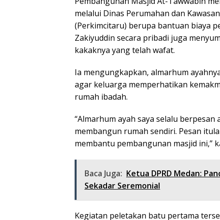
Pembangunan Masjid At-Tawwabin men
melalui Dinas Perumahan dan Kawasan
(Perkimcitaru) berupa bantuan biaya p
Zakiyuddin secara pribadi juga menyu
kakaknya yang telah wafat.
Ia mengungkapkan, almarhum ayahnya,
agar keluarga memperhatikan kemak
rumah ibadah.
“Almarhum ayah saya selalu berpesan 
membangun rumah sendiri. Pesan itul
membantu pembangunan masjid ini,” k
Baca Juga:
Ketua DPRD Medan: Panc
Sekadar Seremonial
Kegiatan peletakan batu pertama terseb