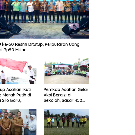
 ke-50 Resmi Ditutup, Perputaran Uang
i Rp50 Miliar
p Asahan Ikuti
Pemkab Asahan Gelar
b Merah Putih di
Aksi Bergizi di
 Silo Baru,
Sekolah, Sasar 450
kan Merdeka
Remaja Putri Cegah
ggema
Stunting