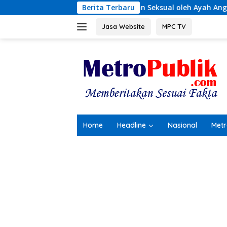
Langsung
 Kekerasan Seksual oleh Ayah Angkat
Berita Terbaru
Terungkap! Kron
ke
konten
Jasa Website
MPC TV
Home
Headline
Nasional
Metr