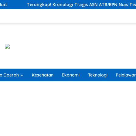
ologi Tragis ASN ATR/BPN Nias Tewas Lompat dari Lantai 12 Ap
o Daerah
Kesehatan
Ekonomi
Teknologi
Pelalawa