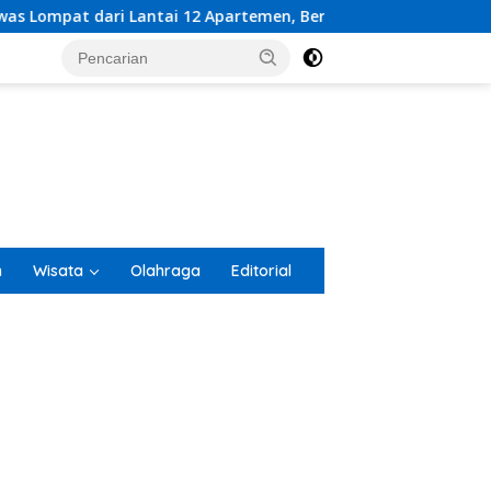
artemen, Berawal dari Pesan Wanita Lewat Aplikasi Kencan
n
Wisata
Olahraga
Editorial