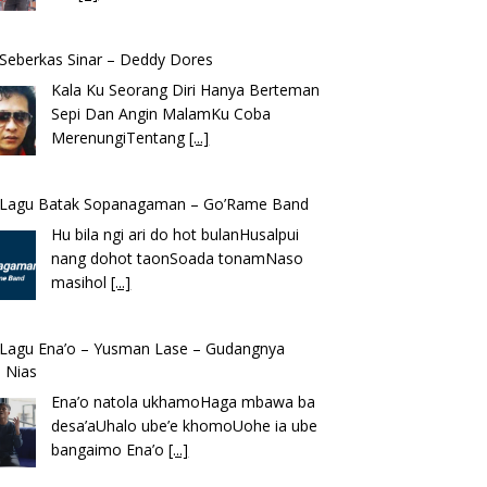
k Seberkas Sinar – Deddy Dores
Kala Ku Seorang Diri Hanya Berteman
Sepi Dan Angin MalamKu Coba
MerenungiTentang
[...]
k Lagu Batak Sopanagaman – Go’Rame Band
Hu bila ngi ari do hot bulanHusalpui
nang dohot taonSoada tonamNaso
masihol
[...]
k Lagu Ena’o – Yusman Lase – Gudangnya
 Nias
Ena’o natola ukhamoHaga mbawa ba
desa’aUhalo ube’e khomoUohe ia ube
bangaimo Ena’o
[...]