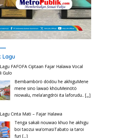
ik Lagu
k Lagu FAFOFA Ciptaan Fajar Halawa Vocal
i Gulo
Bembambörö dödöu he akhiguMene
mene sino lawaö khöuMeinötö
niowalu, mela’angdröi ita laforudu..
[...]
k Lagu Cinta Mati – Fajar Halawa
Tenga sakali nouwao khuo he akhigu
boi taozui wa’omasiTabato ia taroi
furi
[...]