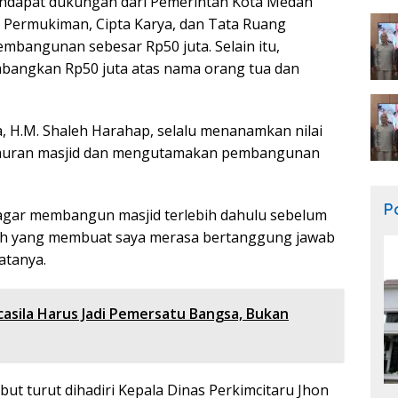
dapat dukungan dari Pemerintah Kota Medan
 Permukiman, Cipta Karya, dan Tata Ruang
embangunan sebesar Rp50 juta. Selain itu,
mbangkan Rp50 juta atas nama orang tua dan
 H.M. Shaleh Harahap, selalu menanamkan nilai
muran masjid dan mengutamakan pembangunan
Po
agar membangun masjid terlebih dahulu sebelum
ah yang membuat saya merasa bertanggung jawab
atanya.
asila Harus Jadi Pemersatu Bangsa, Bukan
ut turut dihadiri Kepala Dinas Perkimcitaru Jhon