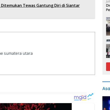
Jul
a Ditemukan Tewas Gantung Diri di Siantar
Di
Pe
ine sumatera utara
As