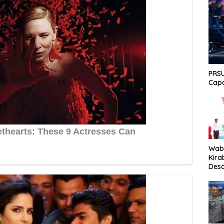
PRSU
Capa
Wabu
Kira
Desa
Peki
Men