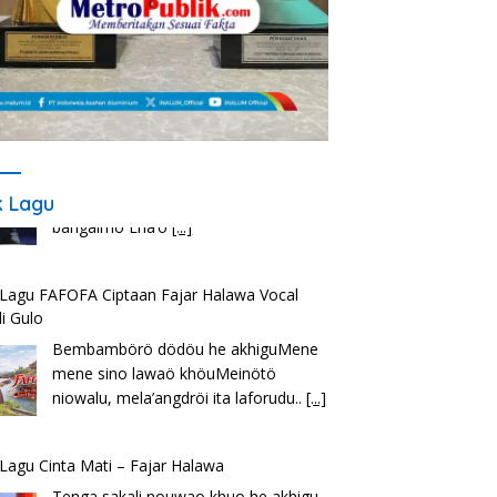
ik Lagu
k Lagu FAFOFA Ciptaan Fajar Halawa Vocal
i Gulo
Bembambörö dödöu he akhiguMene
mene sino lawaö khöuMeinötö
niowalu, mela’angdröi ita laforudu..
[...]
k Lagu Cinta Mati – Fajar Halawa
Tenga sakali nouwao khuo he akhigu
boi taozui wa’omasiTabato ia taroi
furi
[...]