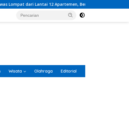
artemen, Berawal dari Pesan Wanita Lewat Aplikasi Kencan
n
Wisata
Olahraga
Editorial