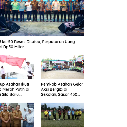
 ke-50 Resmi Ditutup, Perputaran Uang
i Rp50 Miliar
p Asahan Ikuti
Pemkab Asahan Gelar
b Merah Putih di
Aksi Bergizi di
 Silo Baru,
Sekolah, Sasar 450
kan Merdeka
Remaja Putri Cegah
ggema
Stunting