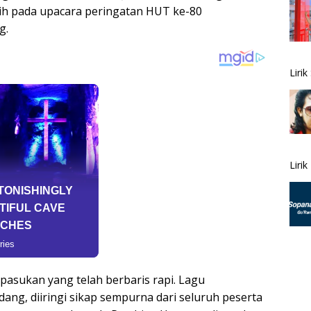
ih pada upacara peringatan HUT ke-80
g.
Liri
Liri
Liri
Lagu
 pasukan yang telah berbaris rapi. Lagu
ng, diiringi sikap sempurna dari seluruh peserta