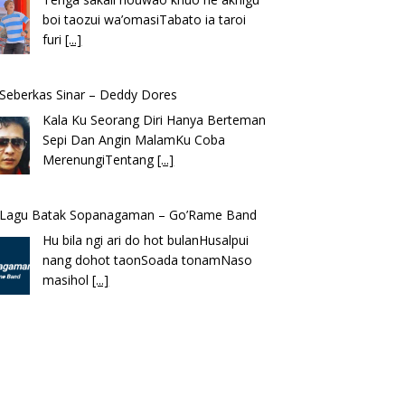
k Seberkas Sinar – Deddy Dores
Kala Ku Seorang Diri Hanya Berteman
Sepi Dan Angin MalamKu Coba
MerenungiTentang
[...]
k Lagu Batak Sopanagaman – Go’Rame Band
Hu bila ngi ari do hot bulanHusalpui
nang dohot taonSoada tonamNaso
masihol
[...]
k Lagu Ena’o – Yusman Lase – Gudangnya
 Nias
Ena’o natola ukhamoHaga mbawa ba
desa’aUhalo ube’e khomoUohe ia ube
bangaimo Ena’o
[...]