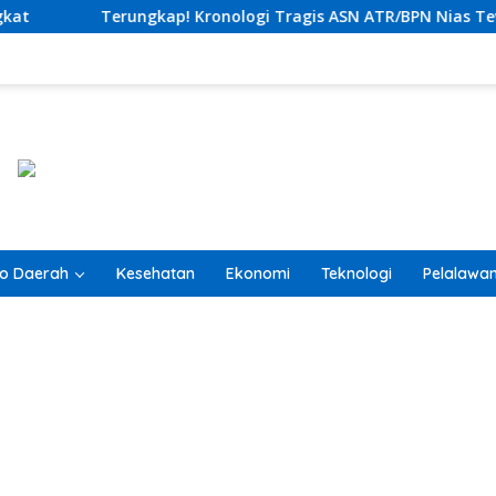
ologi Tragis ASN ATR/BPN Nias Tewas Lompat dari Lantai 12 Ap
o Daerah
Kesehatan
Ekonomi
Teknologi
Pelalawa