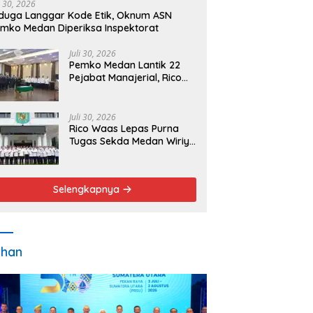
i 30, 2026
duga Langgar Kode Etik, Oknum ASN
mko Medan Diperiksa Inspektorat
Juli 30, 2026
Pemko Medan Lantik 22
Pejabat Manajerial, Rico
Waas Minta Pelayanan
Publik Lebih Cepat dan
Transparan
Juli 30, 2026
Rico Waas Lepas Purna
Tugas Sekda Medan Wiriya
Alrahman, Sebut
Pengabdian Tak Pernah
Berakhir
Selengkapnya
ahan