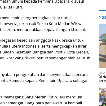
matan umum kepada Pembina Upacara, disusul
larisa Putri.
Nas
ta memimpin mengheningkan cipta untuk
h peserta, termasuk Sekda Kota Medan Wiriya
t daerah, menundukkan kepala dengan khidmat.
enegasan kesediaan anggota Paskibraka untuk
ia Putera Indonesia, serta mengucapkan Ikrar
la Badan Kesatuan Bangsa dan Politik Kota Medan,
n ikrar yang diikuti penuh semangat oleh seluruh
Juli 2
rnyataan pengukuhan dan menyematkan Lencana
Di H
rintis Pemuda kepada Pemimpin Upacara sebagai
Teri
pada
ra memegang Sang Merah Putih, lalu mencium
ap semangat juang para pahlawan. Ia kembali