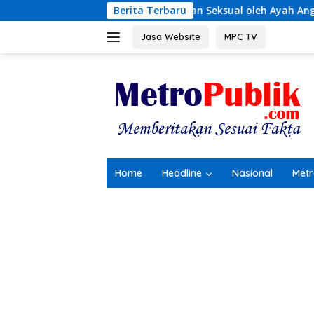
Langsung
 Kekerasan Seksual oleh Ayah Angkat
Berita Terbaru
Terungkap! Kron
ke
konten
Jasa Website
MPC TV
Home
Headline
Nasional
Metr