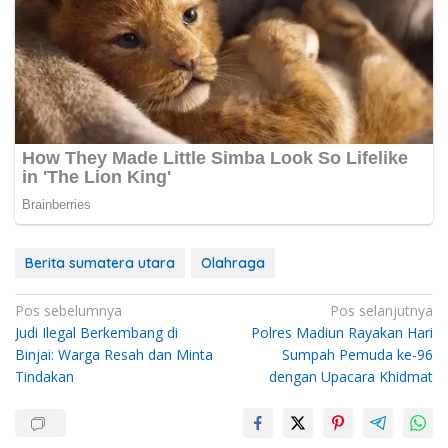
Berita sumatera utara
Olahraga
Navigasi
Pos sebelumnya
Pos selanjutnya
Judi Ilegal Berkembang di
Polres Madiun Rayakan Hari
pos
Binjai: Warga Resah dan Minta
Sumpah Pemuda ke-96
Tindakan
dengan Upacara Khidmat