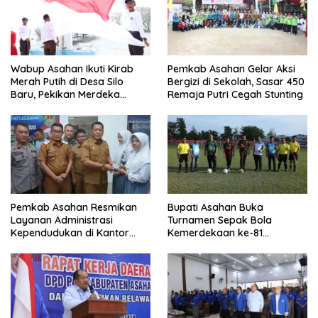
Wabup Asahan Ikuti Kirab
Pemkab Asahan Gelar Aksi
Merah Putih di Desa Silo
Bergizi di Sekolah, Sasar 450
Baru, Pekikan Merdeka
Remaja Putri Cegah Stunting
Menggema
Pemkab Asahan Resmikan
Bupati Asahan Buka
Layanan Administrasi
Turnamen Sepak Bola
Kependudukan di Kantor
Kemerdekaan ke-81
Camat Aek Kuasan
Perebutkan Piala Dandim
0208/Asahan