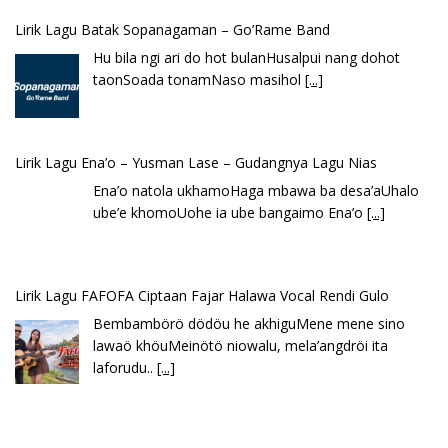
Lirik Lagu Batak Sopanagaman – Go’Rame Band
Hu bila ngi ari do hot bulanHusalpui nang dohot
taonSoada tonamNaso masihol
[...]
Lirik Lagu Ena’o – Yusman Lase – Gudangnya Lagu Nias
Ena’o natola ukhamoHaga mbawa ba desa’aUhalo
ube’e khomoUohe ia ube bangaimo Ena’o
[...]
Lirik Lagu FAFOFA Ciptaan Fajar Halawa Vocal Rendi Gulo
Bembambörö dödöu he akhiguMene mene sino
lawaö khöuMeinötö niowalu, mela’angdröi ita
laforudu..
[...]
Lirik Lagu Cinta Mati – Fajar Halawa