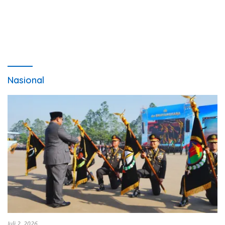
Tenga sakali nouwao khuo he akhigu boi taozui
wa’omasiTabato ia taroi furi
[...]
Nasional
Juli 2, 2026