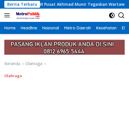
Langsung
 Akhmad Munir Tegaskan Wartawan PWI Jangan Terlibat Narko
Berita Terbaru
ke
konten
Home
Headline
Nasional
Metro Daerah
Kesehatan
Eko
Beranda
Olahraga
Olahraga