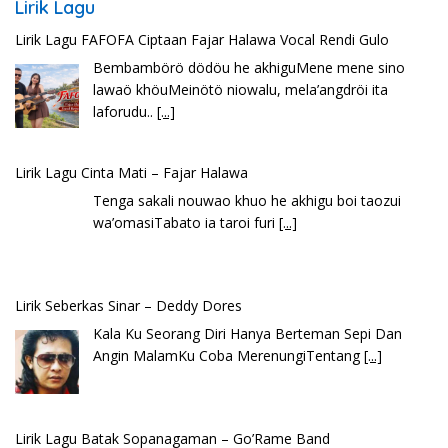
Lirik Lagu
Lirik Lagu FAFOFA Ciptaan Fajar Halawa Vocal Rendi Gulo
Bembambörö dödöu he akhiguMene mene sino
lawaö khöuMeinötö niowalu, mela’angdröi ita
laforudu..
[...]
Lirik Lagu Cinta Mati – Fajar Halawa
Tenga sakali nouwao khuo he akhigu boi taozui
wa’omasiTabato ia taroi furi
[...]
Lirik Seberkas Sinar – Deddy Dores
Kala Ku Seorang Diri Hanya Berteman Sepi Dan
Angin MalamKu Coba MerenungiTentang
[...]
Lirik Lagu Batak Sopanagaman – Go’Rame Band