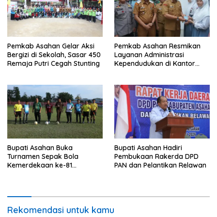
Pemkab Asahan Gelar Aksi
Pemkab Asahan Resmikan
Bergizi di Sekolah, Sasar 450
Layanan Administrasi
Remaja Putri Cegah Stunting
Kependudukan di Kantor
Camat Aek Kuasan
Bupati Asahan Buka
Bupati Asahan Hadiri
Turnamen Sepak Bola
Pembukaan Rakerda DPD
Kemerdekaan ke-81
PAN dan Pelantikan Relawan
Perebutkan Piala Dandim
0208/Asahan
Rekomendasi untuk kamu