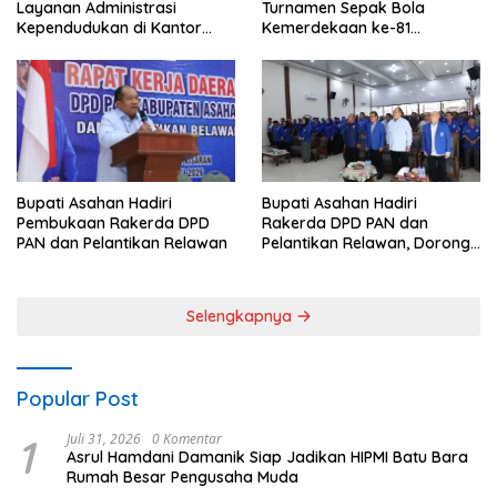
Layanan Administrasi
Turnamen Sepak Bola
Kependudukan di Kantor
Kemerdekaan ke-81
Camat Aek Kuasan
Perebutkan Piala Dandim
0208/Asahan
Bupati Asahan Hadiri
Bupati Asahan Hadiri
Rakerda DPD PAN dan
Pembukaan Rakerda DPD
Pelantikan Relawan, Dorong
PAN dan Pelantikan Relawan
Sinergi untuk Kemajuan
Daerah
Selengkapnya
Popular Post
1
Juli 31, 2026
0 Komentar
Asrul Hamdani Damanik Siap Jadikan HIPMI Batu Bara
Rumah Besar Pengusaha Muda