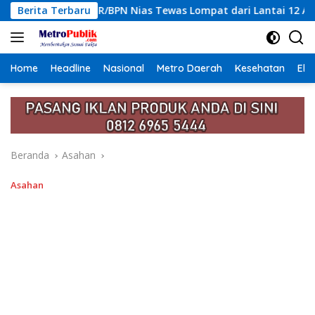
Langsung
as Tewas Lompat dari Lantai 12 Apartemen, Berawal dari Pesan
Berita Terbaru
ke
konten
Home
Headline
Nasional
Metro Daerah
Kesehatan
Eko
Beranda
Asahan
Asahan