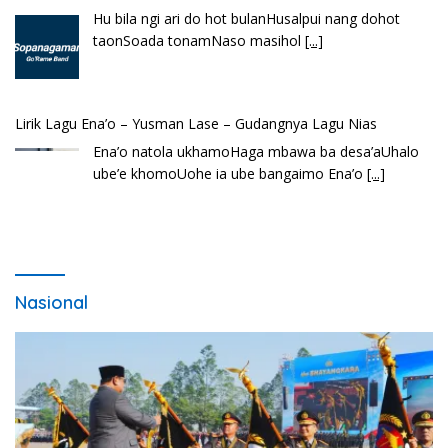
Hu bila ngi ari do hot bulanHusalpui nang dohot
taonSoada tonamNaso masihol
[...]
Lirik Lagu Ena’o – Yusman Lase – Gudangnya Lagu Nias
Ena’o natola ukhamoHaga mbawa ba desa’aUhalo
ube’e khomoUohe ia ube bangaimo Ena’o
[...]
Nasional