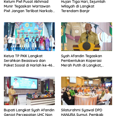
Ketum PWI Pusat Akhmad
Hujan Tiga Hari, Sejumlah
Munir Tegaskan Wartawan
Wilayah di Langkat
PWI Jangan Terlibat Narkoba
Terendam Banjir
dan Judi
Ketua TP PKK Langkat
Syah Afandin Tegaskan
Serahkan Beasiswa dan
Pembentukan Koperasi
Paket Sosial di Harlah ke-46
Merah Putih di Langkat,
Teater Garis Lurus
Ancam Sanksi Jika Tidak
Ada Progres
Bupati Langkat Syah Afandin
Silaturahmi Syawal DPD
Genjot Percepatan UHC Non
HANURA Sumut, Pemkab