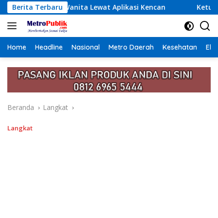
Langsung
at Aplikasi Kencan
Berita Terbaru
Ketum PWI Pusat Akhmad Munir Teg
ke
konten
Home
Headline
Nasional
Metro Daerah
Kesehatan
Eko
Beranda
Langkat
Langkat