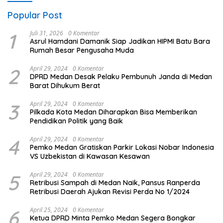
Popular Post
1
Juli 31, 2026
0 Komentar
Asrul Hamdani Damanik Siap Jadikan HIPMI Batu Bara
Rumah Besar Pengusaha Muda
2
April 29, 2024
0 Komentar
DPRD Medan Desak Pelaku Pembunuh Janda di Medan
Barat Dihukum Berat
3
April 29, 2024
0 Komentar
Pilkada Kota Medan Diharapkan Bisa Memberikan
Pendidikan Politik yang Baik
4
April 29, 2024
0 Komentar
Pemko Medan Gratiskan Parkir Lokasi Nobar Indonesia
VS Uzbekistan di Kawasan Kesawan
5
April 29, 2024
0 Komentar
Retribusi Sampah di Medan Naik, Pansus Ranperda
Retribusi Daerah Ajukan Revisi Perda No 1/2024
6
April 25, 2024
0 Komentar
Ketua DPRD Minta Pemko Medan Segera Bongkar