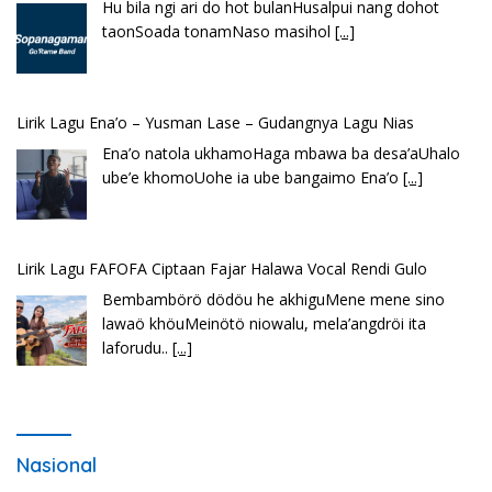
Hu bila ngi ari do hot bulanHusalpui nang dohot
taonSoada tonamNaso masihol
[...]
Lirik Lagu Ena’o – Yusman Lase – Gudangnya Lagu Nias
Ena’o natola ukhamoHaga mbawa ba desa’aUhalo
ube’e khomoUohe ia ube bangaimo Ena’o
[...]
Lirik Lagu FAFOFA Ciptaan Fajar Halawa Vocal Rendi Gulo
Bembambörö dödöu he akhiguMene mene sino
lawaö khöuMeinötö niowalu, mela’angdröi ita
laforudu..
[...]
Nasional