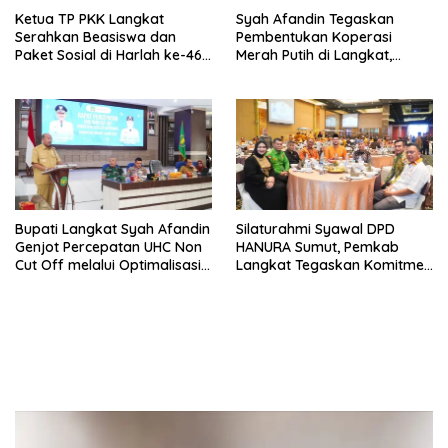
Ketua TP PKK Langkat
Syah Afandin Tegaskan
Serahkan Beasiswa dan
Pembentukan Koperasi
Paket Sosial di Harlah ke-46
Merah Putih di Langkat,
Teater Garis Lurus
Ancam Sanksi Jika Tidak
Ada Progres
Bupati Langkat Syah Afandin
Silaturahmi Syawal DPD
Genjot Percepatan UHC Non
HANURA Sumut, Pemkab
Cut Off melalui Optimalisasi
Langkat Tegaskan Komitmen
Kepesertaan JKN
Sinergi Sosial dan Politik