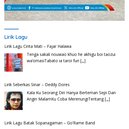
Lirik Lagu
Lirik Lagu Cinta Mati – Fajar Halawa
Tenga sakali nouwao khuo he akhigu boi taozui
wa’omasiTabato ia taroi furi
[...]
Lirik Seberkas Sinar – Deddy Dores
Kala Ku Seorang Diri Hanya Berteman Sepi Dan
Angin MalamKu Coba MerenungiTentang
[...]
Lirik Lagu Batak Sopanagaman – Go’Rame Band