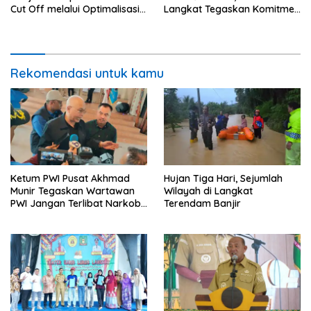
Cut Off melalui Optimalisasi
Langkat Tegaskan Komitmen
Kepesertaan JKN
Sinergi Sosial dan Politik
Rekomendasi untuk kamu
Ketum PWI Pusat Akhmad
Hujan Tiga Hari, Sejumlah
Munir Tegaskan Wartawan
Wilayah di Langkat
PWI Jangan Terlibat Narkoba
Terendam Banjir
dan Judi