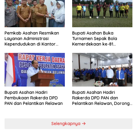
Pemkab Asahan Resmikan
Bupati Asahan Buka
Layanan Administrasi
Turnamen Sepak Bola
Kependudukan di Kantor
Kemerdekaan ke-81
Camat Aek Kuasan
Perebutkan Piala Dandim
0208/Asahan
Bupati Asahan Hadiri
Bupati Asahan Hadiri
Pembukaan Rakerda DPD
Rakerda DPD PAN dan
PAN dan Pelantikan Relawan
Pelantikan Relawan, Dorong
Sinergi untuk Kemajuan
Daerah
Selengkapnya