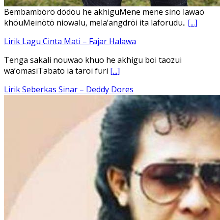
Ena’o natola ukhamoHaga mbawa ba desa’aUhalo ube’e
khomoUohe ia ube bangaimo Ena’o
[...]
Lirik Lagu FAFOFA Ciptaan Fajar Halawa Vocal Rendi Gulo