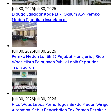
Tenga sakali nouwao khuo he akhigu boi taozui
wa’omasiTabato ia taroi furi
[...]
Lirik Seberkas Sinar – Deddy Dores