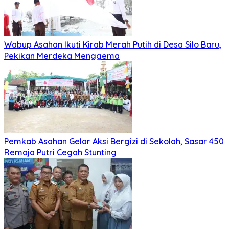
Juli 2, 2026
Juli 2, 2026
Di Hadapan Presiden Prabowo, Kapolda Sumut
Terima Tanda Kehormatan Nugraha Sakanti pada
Hari Bhayangkara ke-80
Mei 26, 2026
Mei 26, 2026
Sumut Terima Pengembalian TKD Terbesar Pasca
Bencana 2025, Tito Karnavian Apresiasi Hibah
Rp260 Miliar