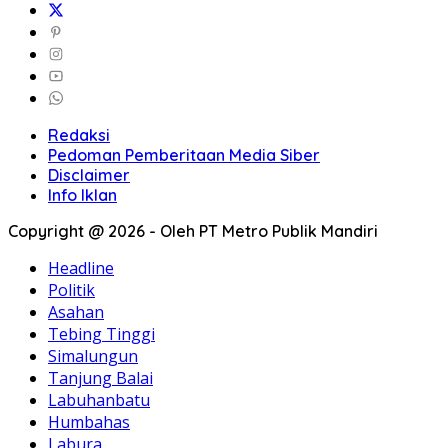
PRSU ke-50 Resmi Ditutup, Perputaran Uang Capai
Rp50 Miliar
Wabup Asahan Ikuti Kirab Merah Putih di Desa Silo Baru,
Pekikan Merdeka Menggema
Pemkab Asahan Gelar Aksi Bergizi di Sekolah, Sasar 450
Remaja Putri Cegah Stunting