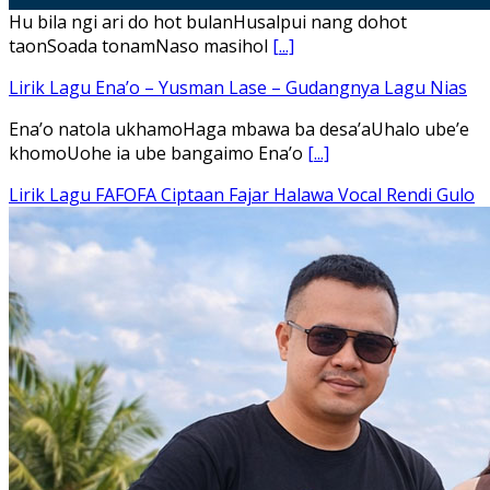
Hu bila ngi ari do hot bulanHusalpui nang dohot
taonSoada tonamNaso masihol
[...]
Lirik Lagu Ena’o – Yusman Lase – Gudangnya Lagu Nias