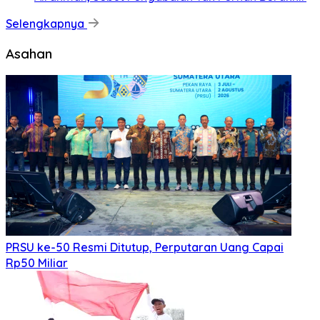
Kala Ku Seorang Diri Hanya Berteman Sepi Dan Angin
MalamKu Coba MerenungiTentang
[...]
Nasional