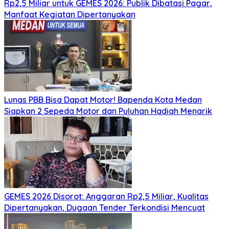
Rp2,5 Miliar untuk GEMES 2026: Publik Dibatasi Pagar,
Manfaat Kegiatan Dipertanyakan
Lunas PBB Bisa Dapat Motor! Bapenda Kota Medan
Siapkan 2 Sepeda Motor dan Puluhan Hadiah Menarik
GEMES 2026 Disorot: Anggaran Rp2,5 Miliar, Kualitas
Dipertanyakan, Dugaan Tender Terkondisi Mencuat