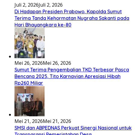
Bembambörö dödöu he akhiguMene mene sino lawaö
khöuMeinötö niowalu, mela’angdröi ita laforudu..
[...]
Lirik Lagu Cinta Mati – Fajar Halawa