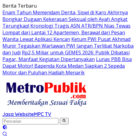
Langsung
Berita Terbaru
ke
Enam Tahun Memendam Derita, Siswi di Karo Akhirnya
konten
Bongkar Dugaan Kekerasan Seksual oleh Ayah Angkat
Terungkap! Kronologi Tragis ASN ATR/BPN Nias Tewas
Lompat dari Lantai 12 Apartemen, Berawal dari Pesan
Wanita Lewat Aplikasi Kencan
Ketum PWI Pusat Akhmad
Munir Tegaskan Wartawan PWI Jangan Terlibat Narkoba
dan Judi
Rp2,5 Miliar untuk GEMES 2026: Publik Dibatasi
Pagar, Manfaat Kegiatan Dipertanyakan
Lunas PBB Bisa
Dapat Motor! Bapenda Kota Medan Siapkan 2 Sepeda
Motor dan Puluhan Hadiah Menarik
Jasa Website
MPC TV