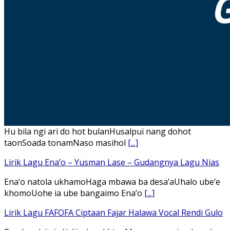
Hu bila ngi ari do hot bulanHusalpui nang dohot
taonSoada tonamNaso masihol
[...]
Lirik Lagu Ena’o – Yusman Lase – Gudangnya Lagu Nias