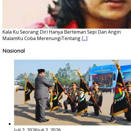
Ena’o natola ukhamoHaga mbawa ba desa’aUhalo ube’e
khomoUohe ia ube bangaimo Ena’o
[...]