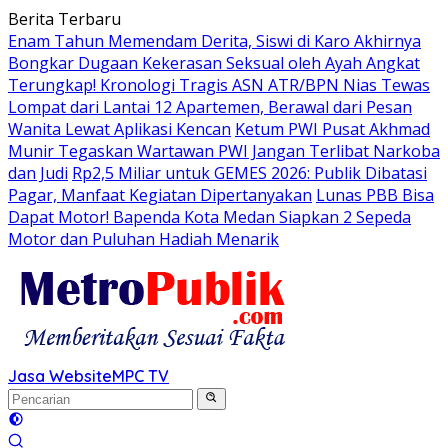
Langsung
Berita Terbaru
ke
Enam Tahun Memendam Derita, Siswi di Karo Akhirnya
konten
Bongkar Dugaan Kekerasan Seksual oleh Ayah Angkat
Terungkap! Kronologi Tragis ASN ATR/BPN Nias Tewas
Lompat dari Lantai 12 Apartemen, Berawal dari Pesan
Wanita Lewat Aplikasi Kencan
Ketum PWI Pusat Akhmad
Munir Tegaskan Wartawan PWI Jangan Terlibat Narkoba
dan Judi
Rp2,5 Miliar untuk GEMES 2026: Publik Dibatasi
Pagar, Manfaat Kegiatan Dipertanyakan
Lunas PBB Bisa
Dapat Motor! Bapenda Kota Medan Siapkan 2 Sepeda
Motor dan Puluhan Hadiah Menarik
Jasa Website
MPC TV