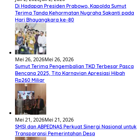
Lirik Lagu FAFOFA Ciptaan Fajar Halawa Vocal Rendi Gulo