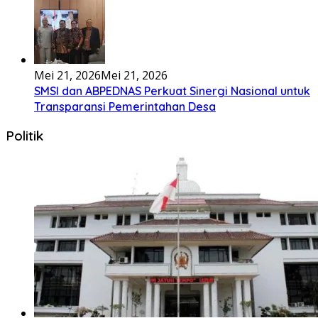
Bembambörö dödöu he akhiguMene mene sino lawaö
khöuMeinötö niowalu, mela’angdröi ita laforudu..
[...]
Lirik Lagu Cinta Mati – Fajar Halawa
Tenga sakali nouwao khuo he akhigu boi taozui
wa’omasiTabato ia taroi furi
[...]