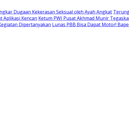
ngkar Dugaan Kekerasan Seksual oleh Ayah Angkat
Terung
t Aplikasi Kencan
Ketum PWI Pusat Akhmad Munir Tegaskan
 Kegiatan Dipertanyakan
Lunas PBB Bisa Dapat Motor! Bap