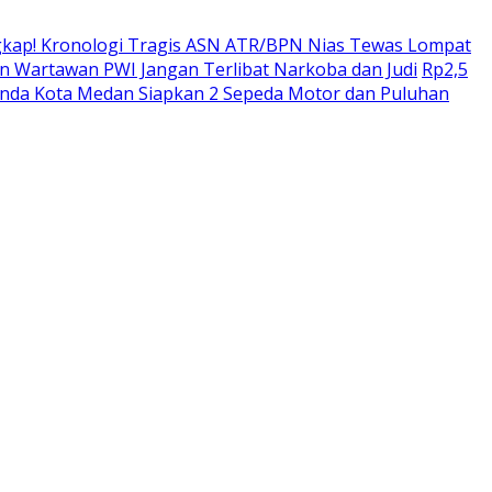
kap! Kronologi Tragis ASN ATR/BPN Nias Tewas Lompat
 Wartawan PWI Jangan Terlibat Narkoba dan Judi
Rp2,5
enda Kota Medan Siapkan 2 Sepeda Motor dan Puluhan