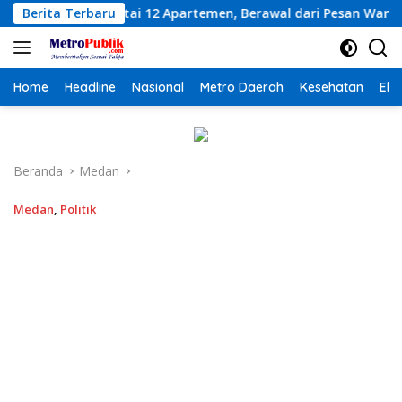
Langsung
Apartemen, Berawal dari Pesan Wanita Lewat Aplikasi Kencan
Berita Terbaru
ke
konten
Home
Headline
Nasional
Metro Daerah
Kesehatan
Eko
Beranda
Medan
Medan
,
Politik