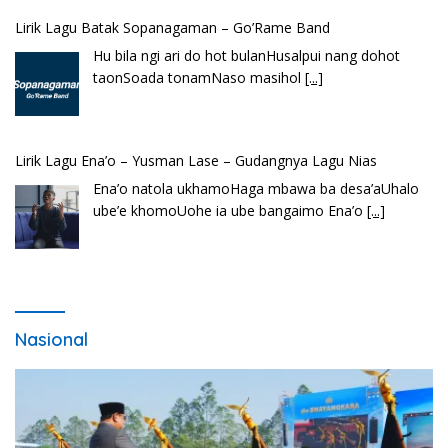
Lirik Lagu Ena’o – Yusman Lase – Gudangnya Lagu Nias
Ena’o natola ukhamoHaga mbawa ba desa’aUhalo
ube’e khomoUohe ia ube bangaimo Ena’o
[...]
Lirik Lagu FAFOFA Ciptaan Fajar Halawa Vocal Rendi Gulo
Bembambörö dödöu he akhiguMene mene sino
lawaö khöuMeinötö niowalu, mela’angdröi ita
laforudu..
[...]
Nasional