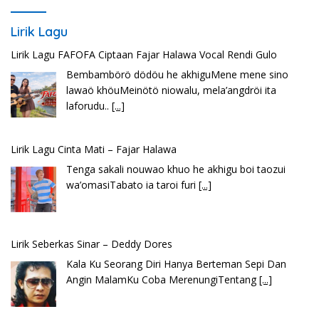
Lirik Lagu
Lirik Lagu Cinta Mati – Fajar Halawa
Tenga sakali nouwao khuo he akhigu boi taozui
wa’omasiTabato ia taroi furi
[...]
Lirik Seberkas Sinar – Deddy Dores
Kala Ku Seorang Diri Hanya Berteman Sepi Dan
Angin MalamKu Coba MerenungiTentang
[...]
Lirik Lagu Batak Sopanagaman – Go’Rame Band
Hu bila ngi ari do hot bulanHusalpui nang dohot
taonSoada tonamNaso masihol
[...]