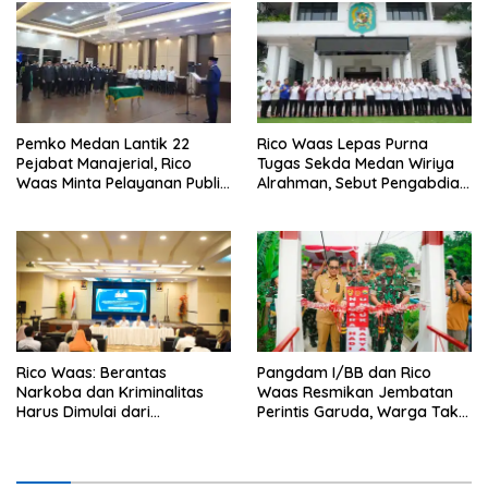
Pemko Medan Lantik 22
Rico Waas Lepas Purna
Pejabat Manajerial, Rico
Tugas Sekda Medan Wiriya
Waas Minta Pelayanan Publik
Alrahman, Sebut Pengabdian
Lebih Cepat dan Transparan
Tak Pernah Berakhir
Rico Waas: Berantas
Pangdam I/BB dan Rico
Narkoba dan Kriminalitas
Waas Resmikan Jembatan
Harus Dimulai dari
Perintis Garuda, Warga Tak
Penguatan Ekonomi Warga
Lagi Menyeberang Lewat
Pipa