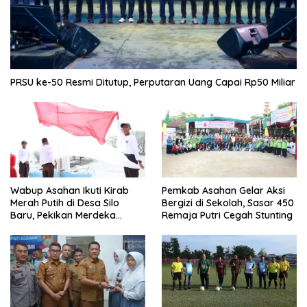
PRSU ke-50 Resmi Ditutup, Perputaran Uang Capai Rp50 Miliar
Wabup Asahan Ikuti Kirab
Pemkab Asahan Gelar Aksi
Merah Putih di Desa Silo
Bergizi di Sekolah, Sasar 450
Baru, Pekikan Merdeka
Remaja Putri Cegah Stunting
Menggema