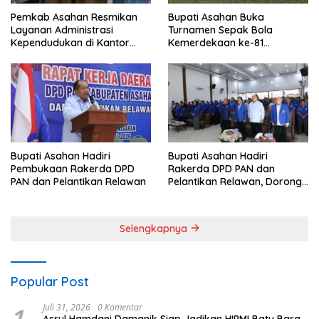
Pemkab Asahan Resmikan
Bupati Asahan Buka
Layanan Administrasi
Turnamen Sepak Bola
Kependudukan di Kantor
Kemerdekaan ke-81
Camat Aek Kuasan
Perebutkan Piala Dandim
0208/Asahan
Bupati Asahan Hadiri
Bupati Asahan Hadiri
Pembukaan Rakerda DPD
Rakerda DPD PAN dan
PAN dan Pelantikan Relawan
Pelantikan Relawan, Dorong
Sinergi untuk Kemajuan
Daerah
Selengkapnya
Popular Post
1
Juli 31, 2026
0 Komentar
Asrul Hamdani Damanik Siap Jadikan HIPMI Batu Bara