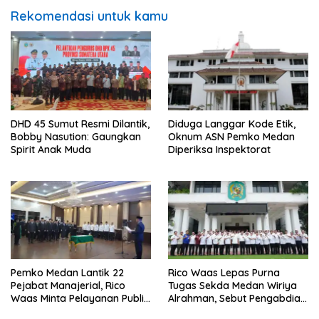
Rekomendasi untuk kamu
DHD 45 Sumut Resmi Dilantik,
Diduga Langgar Kode Etik,
Bobby Nasution: Gaungkan
Oknum ASN Pemko Medan
Spirit Anak Muda
Diperiksa Inspektorat
Pemko Medan Lantik 22
Rico Waas Lepas Purna
Pejabat Manajerial, Rico
Tugas Sekda Medan Wiriya
Waas Minta Pelayanan Publik
Alrahman, Sebut Pengabdian
Lebih Cepat dan Transparan
Tak Pernah Berakhir