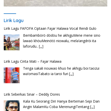
Bembambörö dödöu he akhiguMene mene sino
lawaö khöuMeinötö niowalu, mela’angdröi ita
laforudu..
[...]
Lirik Lagu
Lirik Lagu Cinta Mati – Fajar Halawa
Tenga sakali nouwao khuo he akhigu boi taozui
wa’omasiTabato ia taroi furi
[...]
Lirik Seberkas Sinar – Deddy Dores
Kala Ku Seorang Diri Hanya Berteman Sepi Dan
Angin MalamKu Coba MerenungiTentang
[...]
Lirik Lagu Batak Sopanagaman – Go’Rame Band
Hu bila ngi ari do hot bulanHusalpui nang dohot
taonSoada tonamNaso masihol
[...]