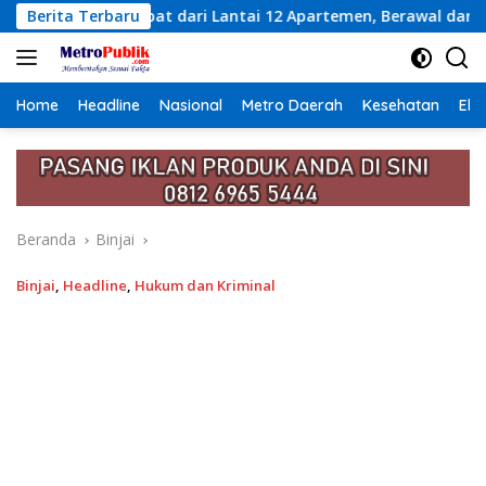
Langsung
i Lantai 12 Apartemen, Berawal dari Pesan Wanita Lewat Aplik
Berita Terbaru
ke
konten
Home
Headline
Nasional
Metro Daerah
Kesehatan
Eko
Beranda
Binjai
Binjai
,
Headline
,
Hukum dan Kriminal