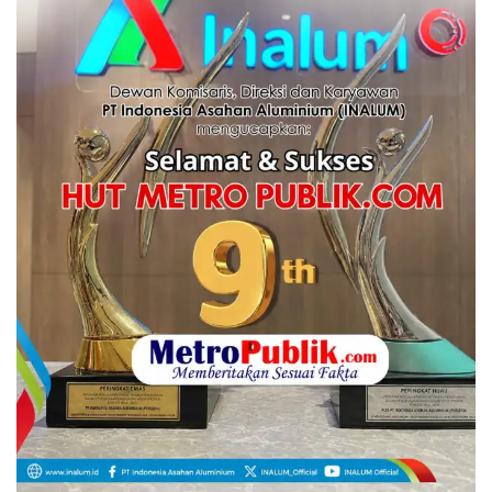
Lirik Lagu FAFOFA Ciptaan Fajar Halawa Vocal Rendi Gulo