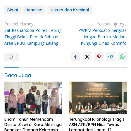
Binjai
Headline
Hukum dan Kriminal
Navigasi
Pos sebelumnya
Pos selanjutnya
Sat Resnarkoba Polres Tebing
PWPM Perkuat Sinergitas
pos
Tinggi Bekuk Pemilik Sabu di
dengan Pemko Medan,
Area SPBU Kampung Lalang
Kunjungi Dinas Kominfo
Baca Juga
Enam Tahun Memendam
Terungkap! Kronologi Tragis
Derita, Siswi di Karo Akhirnya
ASN ATR/BPN Nias Tewas
Bongkar Dugaan Kekerasan
Lompat dari Lantai 12