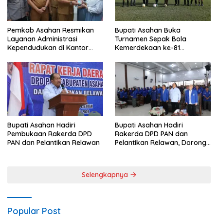
Pemkab Asahan Resmikan
Bupati Asahan Buka
Layanan Administrasi
Turnamen Sepak Bola
Kependudukan di Kantor
Kemerdekaan ke-81
Camat Aek Kuasan
Perebutkan Piala Dandim
0208/Asahan
Bupati Asahan Hadiri
Bupati Asahan Hadiri
Pembukaan Rakerda DPD
Rakerda DPD PAN dan
PAN dan Pelantikan Relawan
Pelantikan Relawan, Dorong
Sinergi untuk Kemajuan
Daerah
Selengkapnya
Popular Post