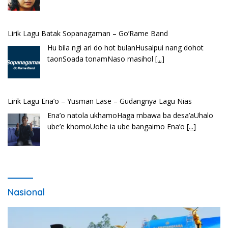
Lirik Lagu Ena’o – Yusman Lase – Gudangnya Lagu Nias
Ena’o natola ukhamoHaga mbawa ba desa’aUhalo
ube’e khomoUohe ia ube bangaimo Ena’o
[...]
Nasional