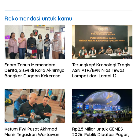
Mencuat
Rekomendasi untuk kamu
Enam Tahun Memendam
Terungkap! Kronologi Tragis
Derita, Siswi di Karo Akhirnya
ASN ATR/BPN Nias Tewas
Bongkar Dugaan Kekerasan
Lompat dari Lantai 12
Seksual oleh Ayah Angkat
Apartemen, Berawal dari
Pesan Wanita Lewat Aplikasi
Kencan
Ketum PWI Pusat Akhmad
Rp2,5 Miliar untuk GEMES
Munir Tegaskan Wartawan
2026: Publik Dibatasi Pagar,