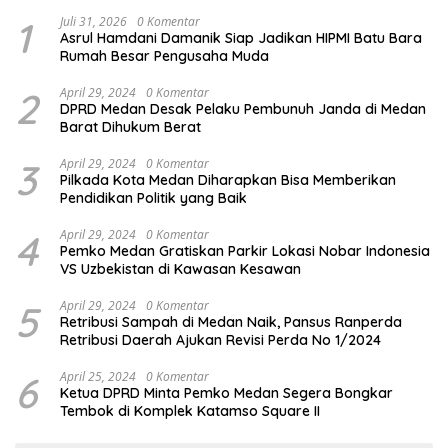
1
Juli 31, 2026
0 Komentar
Asrul Hamdani Damanik Siap Jadikan HIPMI Batu Bara
Rumah Besar Pengusaha Muda
2
April 29, 2024
0 Komentar
DPRD Medan Desak Pelaku Pembunuh Janda di Medan
Barat Dihukum Berat
3
April 29, 2024
0 Komentar
Pilkada Kota Medan Diharapkan Bisa Memberikan
Pendidikan Politik yang Baik
4
April 29, 2024
0 Komentar
Pemko Medan Gratiskan Parkir Lokasi Nobar Indonesia
VS Uzbekistan di Kawasan Kesawan
5
April 29, 2024
0 Komentar
Retribusi Sampah di Medan Naik, Pansus Ranperda
Retribusi Daerah Ajukan Revisi Perda No 1/2024
6
April 25, 2024
0 Komentar
Ketua DPRD Minta Pemko Medan Segera Bongkar
Tembok di Komplek Katamso Square II