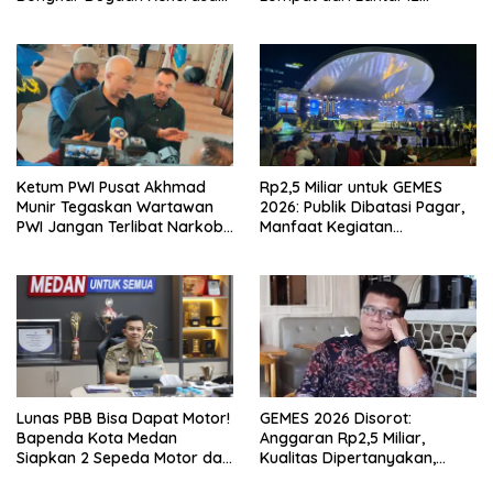
Seksual oleh Ayah Angkat
Apartemen, Berawal dari
Pesan Wanita Lewat Aplikasi
Kencan
Ketum PWI Pusat Akhmad
Rp2,5 Miliar untuk GEMES
Munir Tegaskan Wartawan
2026: Publik Dibatasi Pagar,
PWI Jangan Terlibat Narkoba
Manfaat Kegiatan
dan Judi
Dipertanyakan
Lunas PBB Bisa Dapat Motor!
GEMES 2026 Disorot:
Bapenda Kota Medan
Anggaran Rp2,5 Miliar,
Siapkan 2 Sepeda Motor dan
Kualitas Dipertanyakan,
Puluhan Hadiah Menarik
Dugaan Tender Terkondisi