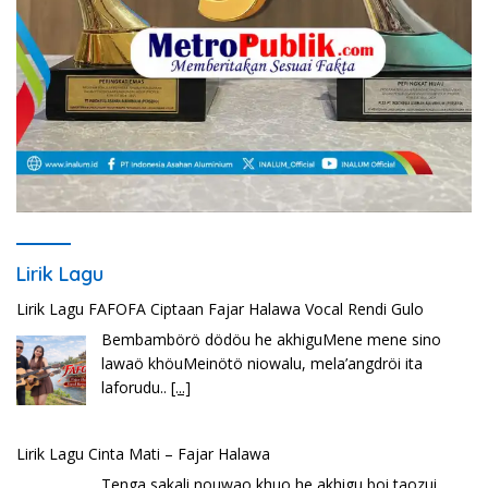
Lirik Lagu
Lirik Lagu FAFOFA Ciptaan Fajar Halawa Vocal Rendi Gulo
Bembambörö dödöu he akhiguMene mene sino
lawaö khöuMeinötö niowalu, mela’angdröi ita
laforudu..
[...]
Lirik Lagu Cinta Mati – Fajar Halawa
Tenga sakali nouwao khuo he akhigu boi taozui