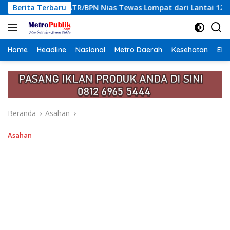
Langsung
PN Nias Tewas Lompat dari Lantai 12 Apartemen, Berawal dari 
Berita Terbaru
ke
konten
Home
Headline
Nasional
Metro Daerah
Kesehatan
Eko
Beranda
Asahan
Asahan