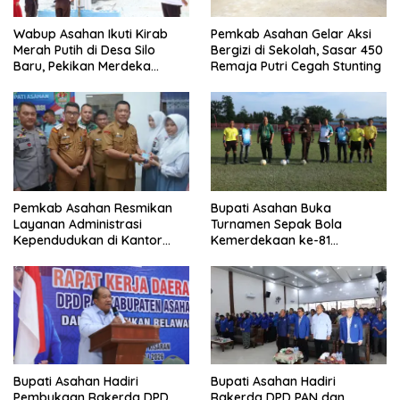
Wabup Asahan Ikuti Kirab
Pemkab Asahan Gelar Aksi
Merah Putih di Desa Silo
Bergizi di Sekolah, Sasar 450
Baru, Pekikan Merdeka
Remaja Putri Cegah Stunting
Menggema
Pemkab Asahan Resmikan
Bupati Asahan Buka
Layanan Administrasi
Turnamen Sepak Bola
Kependudukan di Kantor
Kemerdekaan ke-81
Camat Aek Kuasan
Perebutkan Piala Dandim
0208/Asahan
Bupati Asahan Hadiri
Bupati Asahan Hadiri
Rakerda DPD PAN dan
Pembukaan Rakerda DPD