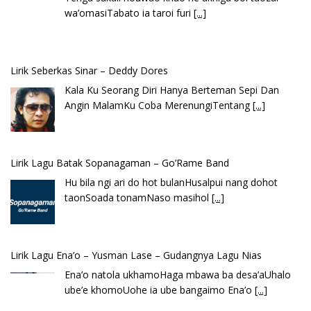
wa’omasiTabato ia taroi furi
[...]
Lirik Seberkas Sinar – Deddy Dores
Kala Ku Seorang Diri Hanya Berteman Sepi Dan
Angin MalamKu Coba MerenungiTentang
[...]
Lirik Lagu Batak Sopanagaman – Go’Rame Band
Hu bila ngi ari do hot bulanHusalpui nang dohot
taonSoada tonamNaso masihol
[...]
Lirik Lagu Ena’o – Yusman Lase – Gudangnya Lagu Nias
Ena’o natola ukhamoHaga mbawa ba desa’aUhalo
ube’e khomoUohe ia ube bangaimo Ena’o
[...]