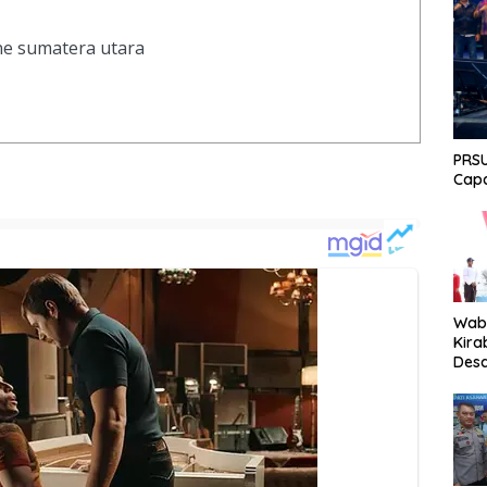
ine sumatera utara
PRSU
Capa
Wabu
Kira
Desa
Peki
Men