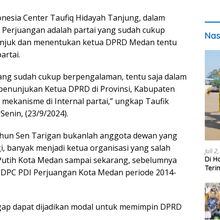
donesia Center Taufiq Hidayah Tanjung, dalam
Perjuangan adalah partai yang sudah cukup
Nas
unjuk dan menentukan ketua DPRD Medan tentu
artai.
 yang sudah cukup berpengalaman, tentu saja dalam
penunjukan Ketua DPRD di Provinsi, Kabupaten
 mekanisme di Internal partai,” ungkap Taufik
enin, (23/9/2024).
Chun Sen Tarigan bukanlah anggota dewan yang
gi, banyak menjadi ketua organisasi yang salah
Juli 2
Di H
Putih Kota Medan sampai sekarang, sebelumnya
Teri
 DPC PDI Perjuangan Kota Medan periode 2014-
pada
ap dapat dijadikan modal untuk memimpin DPRD