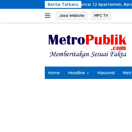
Langsung
 Lompat dari Lantai 12 Apartemen, Berawal dari Pesan Wanita 
Berita Terbaru
ke
konten
Jasa Website
MPC TV
Home
Headline
Nasional
Metr