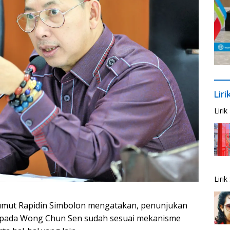
Lir
Liri
Liri
umut Rapidin Simbolon mengatakan, penunjukan
pada Wong Chun Sen sudah sesuai mekanisme