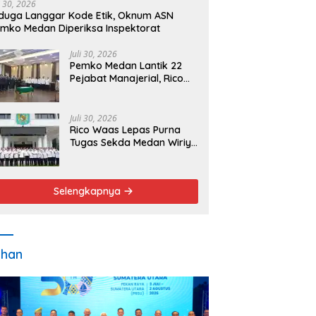
i 30, 2026
duga Langgar Kode Etik, Oknum ASN
mko Medan Diperiksa Inspektorat
Juli 30, 2026
Pemko Medan Lantik 22
Pejabat Manajerial, Rico
Waas Minta Pelayanan
Publik Lebih Cepat dan
Transparan
Juli 30, 2026
Rico Waas Lepas Purna
Tugas Sekda Medan Wiriya
Alrahman, Sebut
Pengabdian Tak Pernah
Berakhir
Selengkapnya
ahan