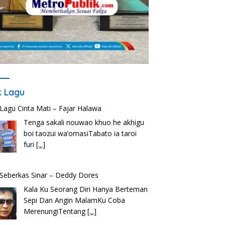
ik Lagu
k Lagu Cinta Mati – Fajar Halawa
Tenga sakali nouwao khuo he akhigu
boi taozui wa’omasiTabato ia taroi
furi
[...]
k Seberkas Sinar – Deddy Dores
Kala Ku Seorang Diri Hanya Berteman
Sepi Dan Angin MalamKu Coba
MerenungiTentang
[...]