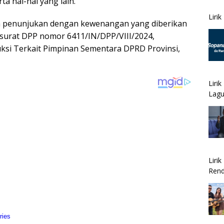
a hal-hal yang lain.
Liri
 penunjukan dengan kewenangan yang diberikan
 surat DPP nomor 6411/IN/DPP/VIII/2024,
ruksi Terkait Pimpinan Sementara DPRD Provinsi,
Liri
Lagu
Liri
Rend