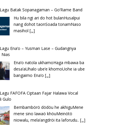
k Lagu Batak Sopanagaman – Go’Rame Band
Hu bila ngi ari do hot bulanHusalpui
nang dohot taonSoada tonamNaso
masihol
[...]
k Lagu Ena’o – Yusman Lase – Gudangnya
 Nias
Ena’o natola ukhamoHaga mbawa ba
desa’aUhalo ube’e khomoUohe ia ube
bangaimo Ena’o
[...]
k Lagu FAFOFA Ciptaan Fajar Halawa Vocal
i Gulo
Bembambörö dödöu he akhiguMene
mene sino lawaö khöuMeinötö
niowalu, mela’angdröi ita laforudu..
[...]