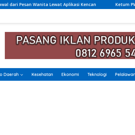
Lewat Aplikasi Kencan
Ketum PWI Pusat Akhmad Munir 
o Daerah
Kesehatan
Ekonomi
Teknologi
Pelalawa