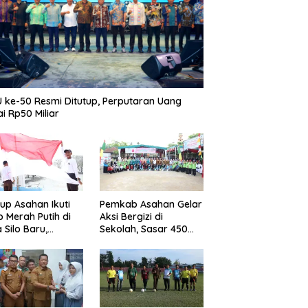
 ke-50 Resmi Ditutup, Perputaran Uang
i Rp50 Miliar
p Asahan Ikuti
Pemkab Asahan Gelar
b Merah Putih di
Aksi Bergizi di
 Silo Baru,
Sekolah, Sasar 450
kan Merdeka
Remaja Putri Cegah
ggema
Stunting