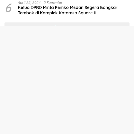
6
April 25, 2024
0 Komentar
Ketua DPRD Minta Pemko Medan Segera Bongkar
Tembok di Komplek Katamso Square II
Selengkapnya
Redaksi
Pedoman Pemberitaan Media Siber
Disclaimer
Info Iklan
Copyright @ 2026 - Oleh PT Metro Publik Mandiri