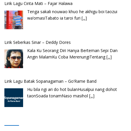
Lirik Lagu Cinta Mati – Fajar Halawa
Tenga sakali nouwao khuo he akhigu boi taozui
wa’omasiTabato ia taroi furi
[...]
Lirik Seberkas Sinar – Deddy Dores
Kala Ku Seorang Diri Hanya Berteman Sepi Dan
Angin MalamKu Coba MerenungiTentang
[...]
Lirik Lagu Batak Sopanagaman – Go’Rame Band
Hu bila ngi ari do hot bulanHusalpui nang dohot
taonSoada tonamNaso masihol
[...]