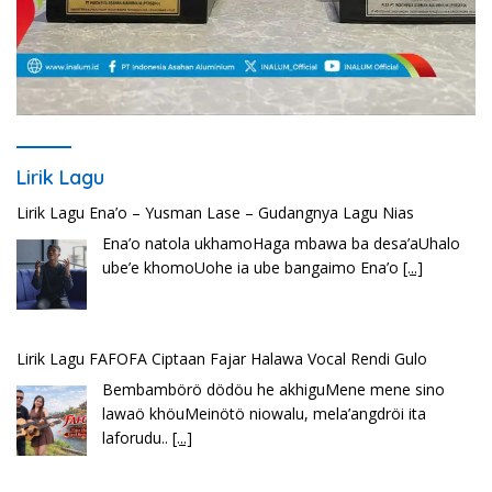
Lirik Lagu
Lirik Lagu Ena’o – Yusman Lase – Gudangnya Lagu Nias
Ena’o natola ukhamoHaga mbawa ba desa’aUhalo
ube’e khomoUohe ia ube bangaimo Ena’o
[...]
Lirik Lagu FAFOFA Ciptaan Fajar Halawa Vocal Rendi Gulo
Bembambörö dödöu he akhiguMene mene sino
lawaö khöuMeinötö niowalu, mela’angdröi ita
laforudu..
[...]