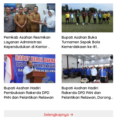
Menggema
Pemkab Asahan Resmikan
Bupati Asahan Buka
Layanan Administrasi
Turnamen Sepak Bola
Kependudukan di Kantor
Kemerdekaan ke-81
Camat Aek Kuasan
Perebutkan Piala Dandim
0208/Asahan
Bupati Asahan Hadiri
Bupati Asahan Hadiri
Rakerda DPD PAN dan
Pembukaan Rakerda DPD
Pelantikan Relawan, Dorong
PAN dan Pelantikan Relawan
Sinergi untuk Kemajuan
Daerah
Selengkapnya