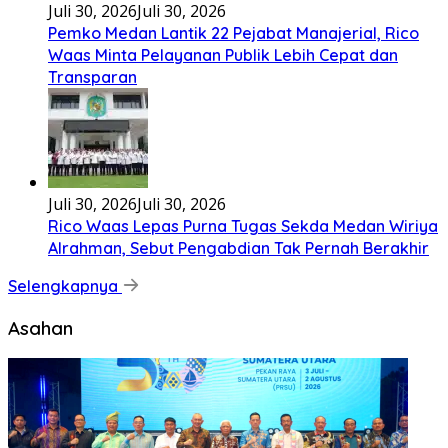
Tenga sakali nouwao khuo he akhigu boi taozui
wa’omasiTabato ia taroi furi
[...]
Lirik Seberkas Sinar – Deddy Dores