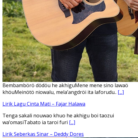
Ena’o natola ukhamoHaga mbawa ba desa’aUhalo ube’e
khomoUohe ia ube bangaimo Ena’o
[...]