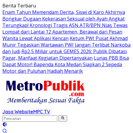
Langsung
Berita Terbaru
ke
Enam Tahun Memendam Derita, Siswi di Karo Akhirnya
konten
Bongkar Dugaan Kekerasan Seksual oleh Ayah Angkat
Terungkap! Kronologi Tragis ASN ATR/BPN Nias Tewas
Lompat dari Lantai 12 Apartemen, Berawal dari Pesan
Wanita Lewat Aplikasi Kencan
Ketum PWI Pusat Akhmad
Munir Tegaskan Wartawan PWI Jangan Terlibat Narkoba
dan Judi
Rp2,5 Miliar untuk GEMES 2026: Publik Dibatasi
Pagar, Manfaat Kegiatan Dipertanyakan
Lunas PBB Bisa
Dapat Motor! Bapenda Kota Medan Siapkan 2 Sepeda
Motor dan Puluhan Hadiah Menarik
Jasa Website
MPC TV