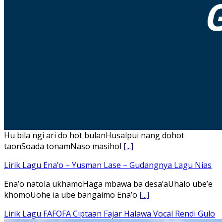
Hu bila ngi ari do hot bulanHusalpui nang dohot
taonSoada tonamNaso masihol
[...]
Lirik Lagu Ena’o – Yusman Lase – Gudangnya Lagu Nias