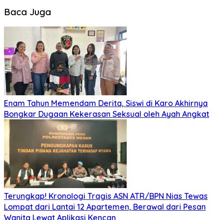
Baca Juga
Enam Tahun Memendam Derita, Siswi di Karo Akhirnya
Bongkar Dugaan Kekerasan Seksual oleh Ayah Angkat
Terungkap! Kronologi Tragis ASN ATR/BPN Nias Tewas
Lompat dari Lantai 12 Apartemen, Berawal dari Pesan
Wanita Lewat Aplikasi Kencan