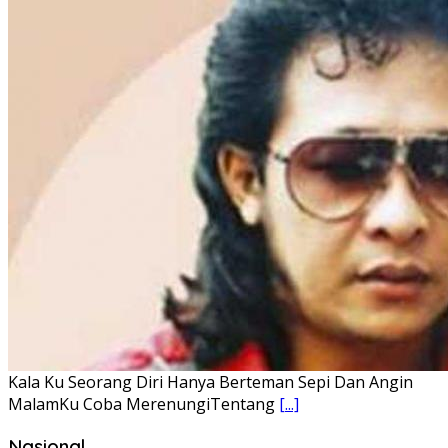
Lirik Lagu FAFOFA Ciptaan Fajar Halawa Vocal Rendi Gulo