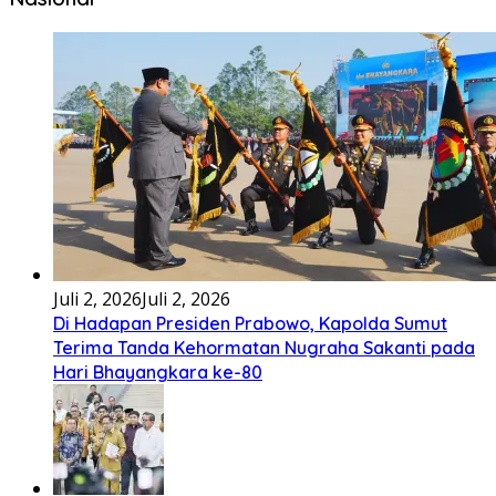
Bembambörö dödöu he akhiguMene mene sino lawaö
khöuMeinötö niowalu, mela’angdröi ita laforudu..
[...]
Lirik Lagu Cinta Mati – Fajar Halawa