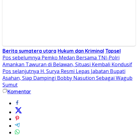
Berita sumatera utara
Hukum dan Kriminal
Tapsel
Navigasi
Pos sebelumnya
Pemko Medan Bersama TNI-Polri
Amankan Tawuran di Belawan, Situasi Kembali Kondusif
pos
Pos selanjutnya
H. Surya Resmi Lepas Jabatan Bupati
Asahan, Siap Dampingi Bobby Nasution Sebagai Wagub
Sumut
Komentar