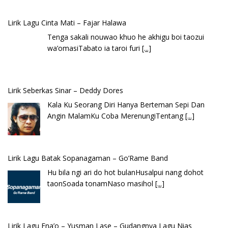
Lirik Lagu Cinta Mati – Fajar Halawa
Tenga sakali nouwao khuo he akhigu boi taozui
wa’omasiTabato ia taroi furi
[...]
Lirik Seberkas Sinar – Deddy Dores
Kala Ku Seorang Diri Hanya Berteman Sepi Dan
Angin MalamKu Coba MerenungiTentang
[...]
Lirik Lagu Batak Sopanagaman – Go’Rame Band
Hu bila ngi ari do hot bulanHusalpui nang dohot
taonSoada tonamNaso masihol
[...]
Lirik Lagu Ena’o – Yusman Lase – Gudangnya Lagu Nias