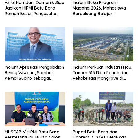
Asrul Hamdani Damanik Siap
Inalum Buka Program
Jadikan HIPMI Batu Bara
Magang 2026, Mahasiswa
Rumah Besar Pengusaha
Berpeluang Belajar
Muda
Langsung di Industri
Strategis Nasional
Inalum Apresiasi Pengabdian
Inalum Perkuat Industri Hijau,
Benny Wiwoho, Sambut
Tanam 515 Ribu Pohon dan
Kemal Sudiro sebagai
Rehabilitasi Mangrove di
Direktur SDM dan
Batu Bara
Transformasi Korporasi
MUSCAB V HIPMI Batu Bara
Bupati Batu Bara dan
Resmi Dimulai, Bursa Calon
Danrem 022/PT Letakkan