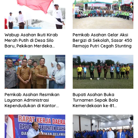
Wabup Asahan Ikuti Kirab
Pemkab Asahan Gelar Aksi
Merah Putih di Desa Silo
Bergizi di Sekolah, Sasar 450
Baru, Pekikan Merdeka
Remaja Putri Cegah Stunting
Menggema
Pemkab Asahan Resmikan
Bupati Asahan Buka
Layanan Administrasi
Turnamen Sepak Bola
Kependudukan di Kantor
Kemerdekaan ke-81
Camat Aek Kuasan
Perebutkan Piala Dandim
0208/Asahan