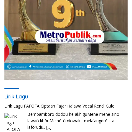
Lirik Lagu
Lirik Lagu FAFOFA Ciptaan Fajar Halawa Vocal Rendi Gulo
Bembambörö dödöu he akhiguMene mene sino
lawaö khöuMeinötö niowalu, mela’angdröi ita
laforudu..
[...]