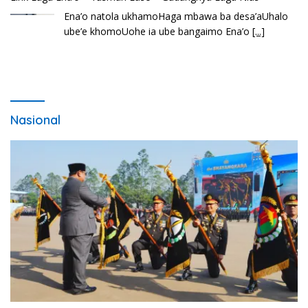
Ena’o natola ukhamoHaga mbawa ba desa’aUhalo
ube’e khomoUohe ia ube bangaimo Ena’o
[...]
Nasional