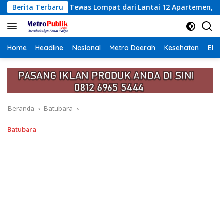
Langsung
Lompat dari Lantai 12 Apartemen, Berawal dari Pesan Wanita L
Berita Terbaru
ke
konten
Home
Headline
Nasional
Metro Daerah
Kesehatan
Eko
Beranda
Batubara
Batubara