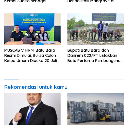
Kemal Sudiro sebagai
Rehabilitasi Mangrove di
Direktur SDM dan
Batu Bara
Transformasi Korporasi
MUSCAB V HIPMI Batu Bara
Bupati Batu Bara dan
Resmi Dimulai, Bursa Calon
Danrem 022/PT Letakkan
Ketua Umum Dibuka 20 Juli
Batu Pertama Pembangunan
Turap, TMMD ke-129
Targetkan Tanam 1.000
Pohon
Rekomendasi untuk kamu