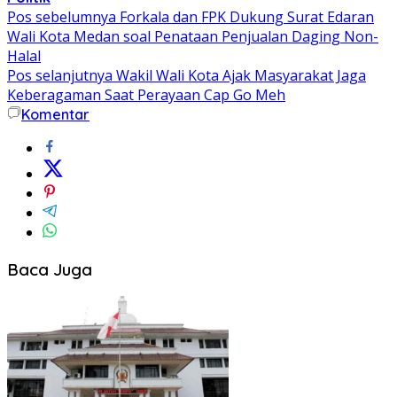
Navigasi
Pos sebelumnya
Forkala dan FPK Dukung Surat Edaran
Wali Kota Medan soal Penataan Penjualan Daging Non-
pos
Halal
Pos selanjutnya
Wakil Wali Kota Ajak Masyarakat Jaga
Keberagaman Saat Perayaan Cap Go Meh
Komentar
Baca Juga