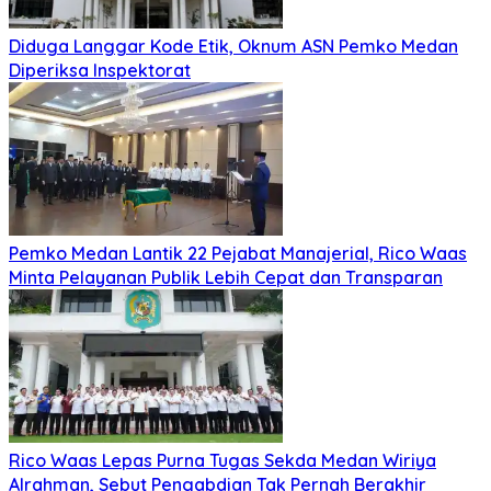
Diduga Langgar Kode Etik, Oknum ASN Pemko Medan
Diperiksa Inspektorat
Pemko Medan Lantik 22 Pejabat Manajerial, Rico Waas
Minta Pelayanan Publik Lebih Cepat dan Transparan
Rico Waas Lepas Purna Tugas Sekda Medan Wiriya
Alrahman, Sebut Pengabdian Tak Pernah Berakhir