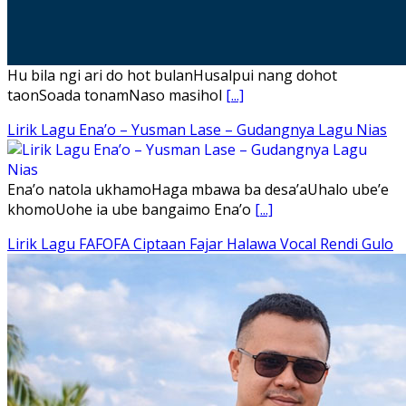
Hu bila ngi ari do hot bulanHusalpui nang dohot
taonSoada tonamNaso masihol
[...]
Lirik Lagu Ena’o – Yusman Lase – Gudangnya Lagu Nias
Ena’o natola ukhamoHaga mbawa ba desa’aUhalo ube’e
khomoUohe ia ube bangaimo Ena’o
[...]
Lirik Lagu FAFOFA Ciptaan Fajar Halawa Vocal Rendi Gulo