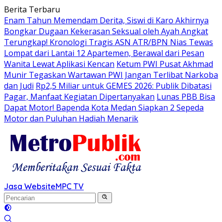
Langsung
Berita Terbaru
ke
Enam Tahun Memendam Derita, Siswi di Karo Akhirnya
konten
Bongkar Dugaan Kekerasan Seksual oleh Ayah Angkat
Terungkap! Kronologi Tragis ASN ATR/BPN Nias Tewas
Lompat dari Lantai 12 Apartemen, Berawal dari Pesan
Wanita Lewat Aplikasi Kencan
Ketum PWI Pusat Akhmad
Munir Tegaskan Wartawan PWI Jangan Terlibat Narkoba
dan Judi
Rp2,5 Miliar untuk GEMES 2026: Publik Dibatasi
Pagar, Manfaat Kegiatan Dipertanyakan
Lunas PBB Bisa
Dapat Motor! Bapenda Kota Medan Siapkan 2 Sepeda
Motor dan Puluhan Hadiah Menarik
Jasa Website
MPC TV