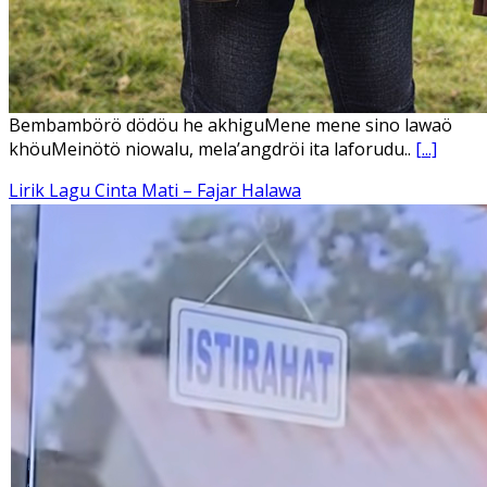
Bembambörö dödöu he akhiguMene mene sino lawaö
khöuMeinötö niowalu, mela’angdröi ita laforudu..
[...]
Lirik Lagu Cinta Mati – Fajar Halawa