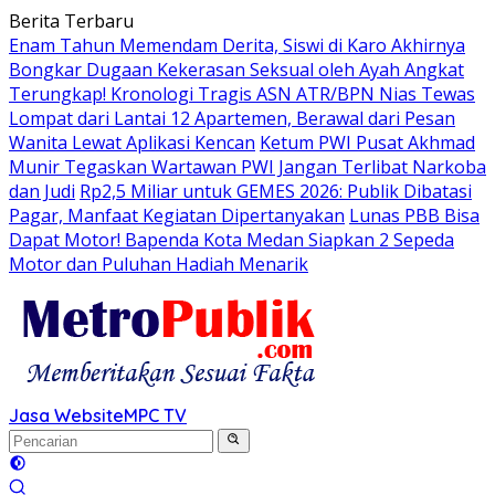
Langsung
Berita Terbaru
ke
Enam Tahun Memendam Derita, Siswi di Karo Akhirnya
konten
Bongkar Dugaan Kekerasan Seksual oleh Ayah Angkat
Terungkap! Kronologi Tragis ASN ATR/BPN Nias Tewas
Lompat dari Lantai 12 Apartemen, Berawal dari Pesan
Wanita Lewat Aplikasi Kencan
Ketum PWI Pusat Akhmad
Munir Tegaskan Wartawan PWI Jangan Terlibat Narkoba
dan Judi
Rp2,5 Miliar untuk GEMES 2026: Publik Dibatasi
Pagar, Manfaat Kegiatan Dipertanyakan
Lunas PBB Bisa
Dapat Motor! Bapenda Kota Medan Siapkan 2 Sepeda
Motor dan Puluhan Hadiah Menarik
Jasa Website
MPC TV