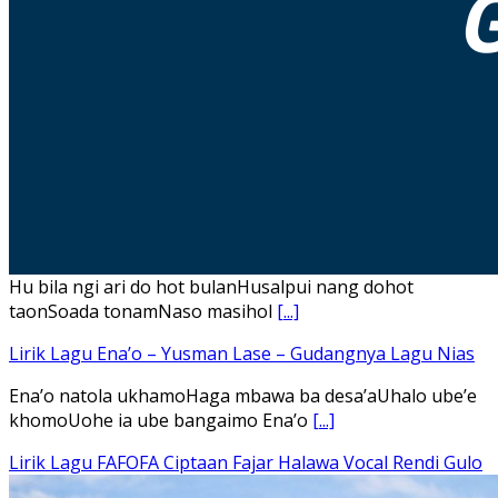
Hu bila ngi ari do hot bulanHusalpui nang dohot
taonSoada tonamNaso masihol
[...]
Lirik Lagu Ena’o – Yusman Lase – Gudangnya Lagu Nias