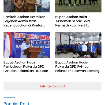
Pemkab Asahan Resmikan
Bupati Asahan Buka
Layanan Administrasi
Turnamen Sepak Bola
Kependudukan di Kantor
Kemerdekaan ke-81
Camat Aek Kuasan
Perebutkan Piala Dandim
0208/Asahan
Bupati Asahan Hadiri
Bupati Asahan Hadiri
Pembukaan Rakerda DPD
Rakerda DPD PAN dan
PAN dan Pelantikan Relawan
Pelantikan Relawan, Dorong
Sinergi untuk Kemajuan
Daerah
Selengkapnya
Popular Post