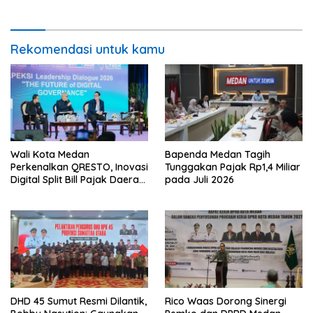
Rekomendasi untuk kamu
Wali Kota Medan
Bapenda Medan Tagih
Perkenalkan QRESTO, Inovasi
Tunggakan Pajak Rp1,4 Miliar
Digital Split Bill Pajak Daerah
pada Juli 2026
Pertama di Indonesia pada
APEKSI Leadership Dialogue
2026
DHD 45 Sumut Resmi Dilantik,
Rico Waas Dorong Sinergi