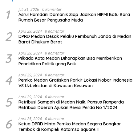
1
Juli 31, 2026
0 Komentar
Asrul Hamdani Damanik Siap Jadikan HIPMI Batu Bara
Rumah Besar Pengusaha Muda
2
April 29, 2024
0 Komentar
DPRD Medan Desak Pelaku Pembunuh Janda di Medan
Barat Dihukum Berat
3
April 29, 2024
0 Komentar
Pilkada Kota Medan Diharapkan Bisa Memberikan
Pendidikan Politik yang Baik
4
April 29, 2024
0 Komentar
Pemko Medan Gratiskan Parkir Lokasi Nobar Indonesia
VS Uzbekistan di Kawasan Kesawan
5
April 29, 2024
0 Komentar
Retribusi Sampah di Medan Naik, Pansus Ranperda
Retribusi Daerah Ajukan Revisi Perda No 1/2024
6
April 25, 2024
0 Komentar
Ketua DPRD Minta Pemko Medan Segera Bongkar
Tembok di Komplek Katamso Square II