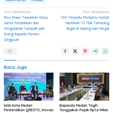
Navigasi
Pos sebelumnya
Pos selanjutnya
Rico Waas Tawarkan Kerja
Tim Terpadu Pemprov Sumut
pos
Sama Pendidikan dan
Hentikan 13 Titik Tambang
Pengolahan Sampah Jadi
Ilegal di Galang dan Sergai
Energi kepada Pemko
Qingyuan
Baca Juga
Wali Kota Medan
Bapenda Medan Tagih
Perkenalkan QRESTO, Inovasi
Tunggakan Pajak Rp1,4 Miliar