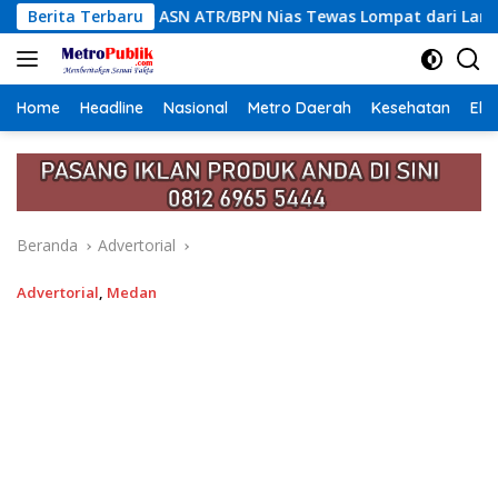
Langsung
TR/BPN Nias Tewas Lompat dari Lantai 12 Apartemen, Berawal d
Berita Terbaru
ke
konten
Home
Headline
Nasional
Metro Daerah
Kesehatan
Eko
Beranda
Advertorial
Advertorial
,
Medan