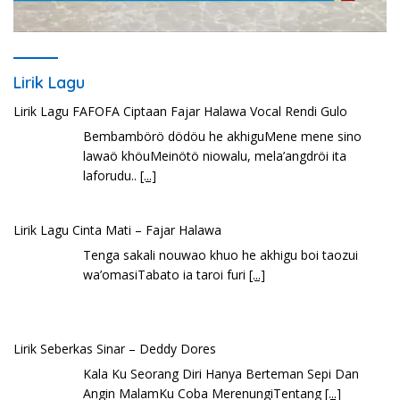
Lirik Lagu
Lirik Lagu FAFOFA Ciptaan Fajar Halawa Vocal Rendi Gulo
Bembambörö dödöu he akhiguMene mene sino
lawaö khöuMeinötö niowalu, mela’angdröi ita
laforudu..
[...]
Lirik Lagu Cinta Mati – Fajar Halawa
Tenga sakali nouwao khuo he akhigu boi taozui
wa’omasiTabato ia taroi furi
[...]
Lirik Seberkas Sinar – Deddy Dores
Kala Ku Seorang Diri Hanya Berteman Sepi Dan
Angin MalamKu Coba MerenungiTentang
[...]