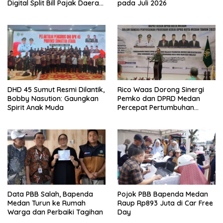
Digital Split Bill Pajak Daerah
pada Juli 2026
Pertama di Indonesia pada
APEKSI Leadership Dialogue
2026
DHD 45 Sumut Resmi Dilantik,
Rico Waas Dorong Sinergi
Bobby Nasution: Gaungkan
Pemko dan DPRD Medan
Spirit Anak Muda
Percepat Pertumbuhan
Ekonomi
Data PBB Salah, Bapenda
Pojok PBB Bapenda Medan
Medan Turun ke Rumah
Raup Rp893 Juta di Car Free
Warga dan Perbaiki Tagihan
Day