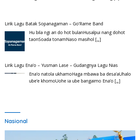
Lirik Lagu Batak Sopanagaman – Go’Rame Band
Hu bila ngi ari do hot bulanHusalpui nang dohot
taonSoada tonamNaso masihol
[...]
Lirik Lagu Ena’o – Yusman Lase – Gudangnya Lagu Nias
Ena’o natola ukhamoHaga mbawa ba desa’aUhalo
ube’e khomoUohe ia ube bangaimo Ena’o
[...]
Nasional