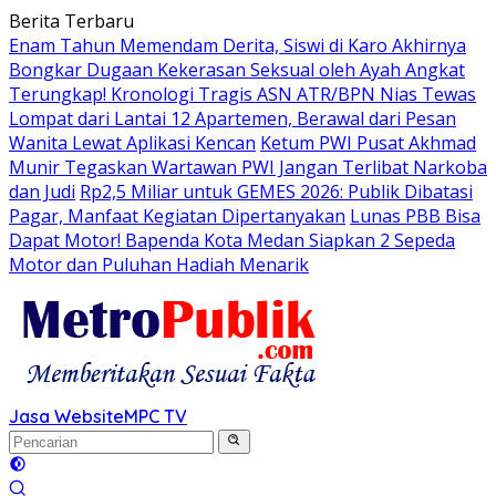
Langsung
Berita Terbaru
ke
Enam Tahun Memendam Derita, Siswi di Karo Akhirnya
konten
Bongkar Dugaan Kekerasan Seksual oleh Ayah Angkat
Terungkap! Kronologi Tragis ASN ATR/BPN Nias Tewas
Lompat dari Lantai 12 Apartemen, Berawal dari Pesan
Wanita Lewat Aplikasi Kencan
Ketum PWI Pusat Akhmad
Munir Tegaskan Wartawan PWI Jangan Terlibat Narkoba
dan Judi
Rp2,5 Miliar untuk GEMES 2026: Publik Dibatasi
Pagar, Manfaat Kegiatan Dipertanyakan
Lunas PBB Bisa
Dapat Motor! Bapenda Kota Medan Siapkan 2 Sepeda
Motor dan Puluhan Hadiah Menarik
Jasa Website
MPC TV