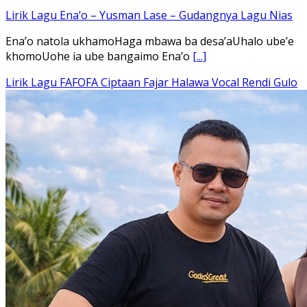
Lirik Lagu Ena’o – Yusman Lase – Gudangnya Lagu Nias