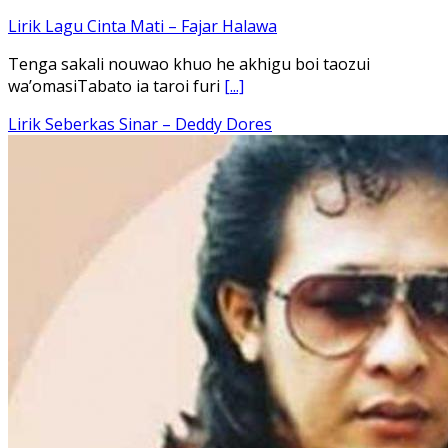
Ena’o natola ukhamoHaga mbawa ba desa’aUhalo ube’e
khomoUohe ia ube bangaimo Ena’o
[...]
Lirik Lagu FAFOFA Ciptaan Fajar Halawa Vocal Rendi Gulo