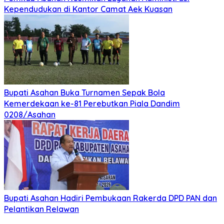
Kependudukan di Kantor Camat Aek Kuasan
Bupati Asahan Buka Turnamen Sepak Bola
Kemerdekaan ke-81 Perebutkan Piala Dandim
0208/Asahan
Bupati Asahan Hadiri Pembukaan Rakerda DPD PAN dan
Pelantikan Relawan