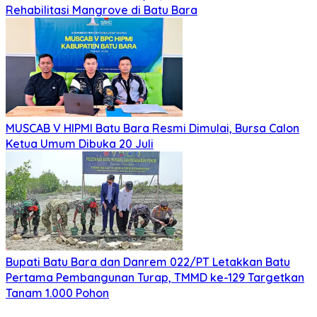
Rehabilitasi Mangrove di Batu Bara
MUSCAB V HIPMI Batu Bara Resmi Dimulai, Bursa Calon
Ketua Umum Dibuka 20 Juli
Bupati Batu Bara dan Danrem 022/PT Letakkan Batu
Pertama Pembangunan Turap, TMMD ke-129 Targetkan
Tanam 1.000 Pohon