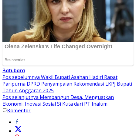
Batubara
Navigasi
Pos sebelumnya
Wakil Bupati Asahan Hadiri Rapat
Paripurna DPRD Penyampaian Rekomendasi LKPJ Bupati
pos
Tahun Anggaran 2025
Pos selanjutnya
Membangun Desa, Menguatkan
Ekonomi, Inovasi Sosial Si Kuta dari PT Inalum
Komentar