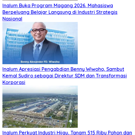
Inalum Buka Program Magang 2026, Mahasiswa
Berpeluang Belajar Langsung di Industri Strategis
Nasional
Inalum Apresiasi Pengabdian Benny Wiwoho, Sambut
Kemal Sudiro sebagai Direktur SDM dan Transformasi
Korporasi
Inalum Perkuat Industri Hijau, Tanam 515 Ribu Pohon dan