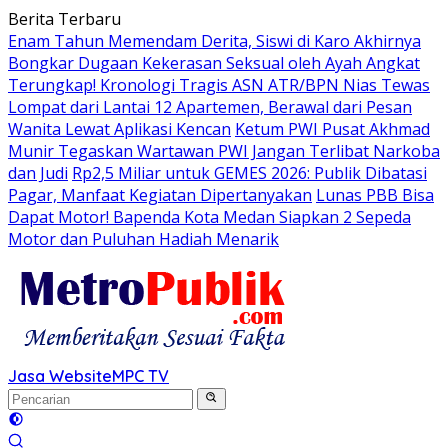
Langsung
Berita Terbaru
ke
Enam Tahun Memendam Derita, Siswi di Karo Akhirnya
konten
Bongkar Dugaan Kekerasan Seksual oleh Ayah Angkat
Terungkap! Kronologi Tragis ASN ATR/BPN Nias Tewas
Lompat dari Lantai 12 Apartemen, Berawal dari Pesan
Wanita Lewat Aplikasi Kencan
Ketum PWI Pusat Akhmad
Munir Tegaskan Wartawan PWI Jangan Terlibat Narkoba
dan Judi
Rp2,5 Miliar untuk GEMES 2026: Publik Dibatasi
Pagar, Manfaat Kegiatan Dipertanyakan
Lunas PBB Bisa
Dapat Motor! Bapenda Kota Medan Siapkan 2 Sepeda
Motor dan Puluhan Hadiah Menarik
Jasa Website
MPC TV