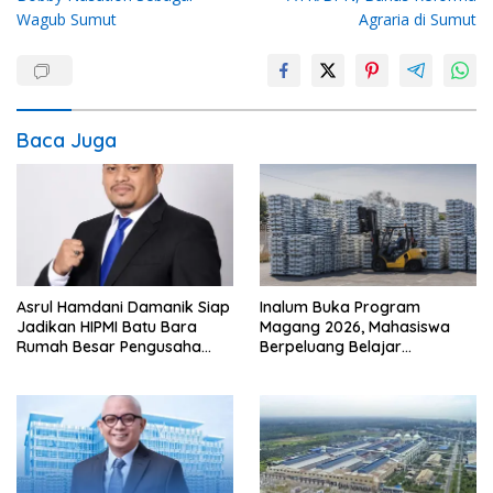
Wagub Sumut
Agraria di Sumut
Baca Juga
Asrul Hamdani Damanik Siap
Inalum Buka Program
Jadikan HIPMI Batu Bara
Magang 2026, Mahasiswa
Rumah Besar Pengusaha
Berpeluang Belajar
Muda
Langsung di Industri
Strategis Nasional