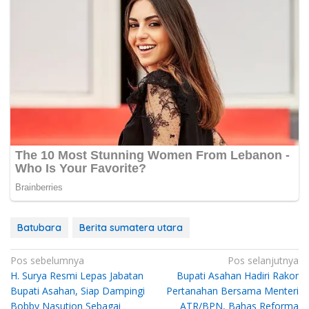
Batubara
Berita sumatera utara
Navigasi
Pos sebelumnya
Pos selanjutnya
H. Surya Resmi Lepas Jabatan
Bupati Asahan Hadiri Rakor
pos
Bupati Asahan, Siap Dampingi
Pertanahan Bersama Menteri
Bobby Nasution Sebagai
ATR/BPN, Bahas Reforma