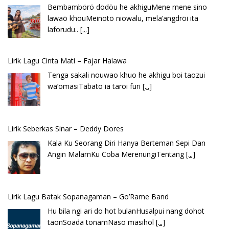
Tenga sakali nouwao khuo he akhigu boi taozui
wa’omasiTabato ia taroi furi
[...]
Lirik Seberkas Sinar – Deddy Dores
Kala Ku Seorang Diri Hanya Berteman Sepi Dan
Angin MalamKu Coba MerenungiTentang
[...]
Lirik Lagu Batak Sopanagaman – Go’Rame Band
Hu bila ngi ari do hot bulanHusalpui nang dohot
taonSoada tonamNaso masihol
[...]
Lirik Lagu Ena’o – Yusman Lase – Gudangnya Lagu Nias
Ena’o natola ukhamoHaga mbawa ba desa’aUhalo
ube’e khomoUohe ia ube bangaimo Ena’o
[...]