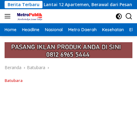
Langsung
 12 Apartemen, Berawal dari Pesan Wanita Lewat Aplikasi Kenc
Berita Terbaru
ke
konten
Home
Headline
Nasional
Metro Daerah
Kesehatan
Eko
Beranda
Batubara
Batubara