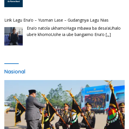
Lirik Lagu FAFOFA Ciptaan Fajar Halawa Vocal Rendi Gulo
Bembambörö dödöu he akhiguMene mene sino
lawaö khöuMeinötö niowalu, mela’angdröi ita
laforudu..
[...]
Nasional