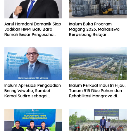
Asrul Hamdani Damanik Siap
Inalum Buka Program
Jadikan HIPMI Batu Bara
Magang 2026, Mahasiswa
Rumah Besar Pengusaha
Berpeluang Belajar
Muda
Langsung di Industri
Strategis Nasional
Inalum Apresiasi Pengabdian
Inalum Perkuat Industri Hijau,
Benny Wiwoho, Sambut
Tanam 515 Ribu Pohon dan
Kemal Sudiro sebagai
Rehabilitasi Mangrove di
Direktur SDM dan
Batu Bara
Transformasi Korporasi