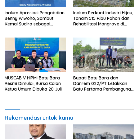
Inalum Apresiasi Pengabdian
Inalum Perkuat Industri Hijau,
Benny Wiwoho, Sambut
Tanam 515 Ribu Pohon dan
Kemal Sudiro sebagai
Rehabilitasi Mangrove di
Direktur SDM dan
Batu Bara
Transformasi Korporasi
MUSCAB V HIPMI Batu Bara
Bupati Batu Bara dan
Resmi Dimulai, Bursa Calon
Danrem 022/PT Letakkan
Ketua Umum Dibuka 20 Juli
Batu Pertama Pembangunan
Turap, TMMD ke-129
Targetkan Tanam 1.000
Pohon
Rekomendasi untuk kamu