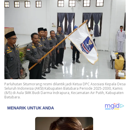
Parluhutan Situmorang resmi dilantik jadi Ketua DPC Asosiasi Kepala Desa
Seluruh Indonesia (AKSI) Kabupaten Batubara Periode 2025-2030, Kamis
(8/5) di Aula SMK Budi Darma Indrapura, Kecamatan Air Putih, Kabupaten
Batubara.