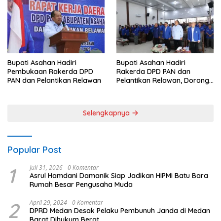
0208/Asahan
Bupati Asahan Hadiri
Bupati Asahan Hadiri
Pembukaan Rakerda DPD
Rakerda DPD PAN dan
PAN dan Pelantikan Relawan
Pelantikan Relawan, Dorong
Sinergi untuk Kemajuan
Daerah
Selengkapnya
Popular Post
1
Juli 31, 2026
0 Komentar
Asrul Hamdani Damanik Siap Jadikan HIPMI Batu Bara
Rumah Besar Pengusaha Muda
2
April 29, 2024
0 Komentar
DPRD Medan Desak Pelaku Pembunuh Janda di Medan
Barat Dihukum Berat