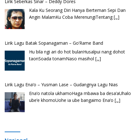
Lirik Seberkas Sinar – Deddy Dores
Kala Ku Seorang Diri Hanya Berteman Sepi Dan
Angin MalamKu Coba MerenungiTentang
[...]
Lirik Lagu Batak Sopanagaman – Go’Rame Band
Hu bila ngi ari do hot bulanHusalpui nang dohot
taonSoada tonamNaso masihol
[...]
Lirik Lagu Ena’o – Yusman Lase – Gudangnya Lagu Nias
Ena’o natola ukhamoHaga mbawa ba desa’aUhalo
ube’e khomoUohe ia ube bangaimo Ena’o
[...]