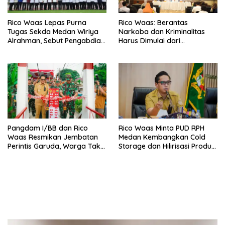
Rico Waas Lepas Purna
Rico Waas: Berantas
Tugas Sekda Medan Wiriya
Narkoba dan Kriminalitas
Alrahman, Sebut Pengabdian
Harus Dimulai dari
Tak Pernah Berakhir
Penguatan Ekonomi Warga
Pangdam I/BB dan Rico
Rico Waas Minta PUD RPH
Waas Resmikan Jembatan
Medan Kembangkan Cold
Perintis Garuda, Warga Tak
Storage dan Hilirisasi Produk
Lagi Menyeberang Lewat
Daging
Pipa