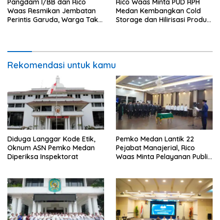
Pangdam I/BB dan Rico
Rico Waas Minta PUD RPH
Waas Resmikan Jembatan
Medan Kembangkan Cold
Perintis Garuda, Warga Tak
Storage dan Hilirisasi Produk
Lagi Menyeberang Lewat
Daging
Pipa
Rekomendasi untuk kamu
Diduga Langgar Kode Etik,
Pemko Medan Lantik 22
Oknum ASN Pemko Medan
Pejabat Manajerial, Rico
Diperiksa Inspektorat
Waas Minta Pelayanan Publik
Lebih Cepat dan Transparan