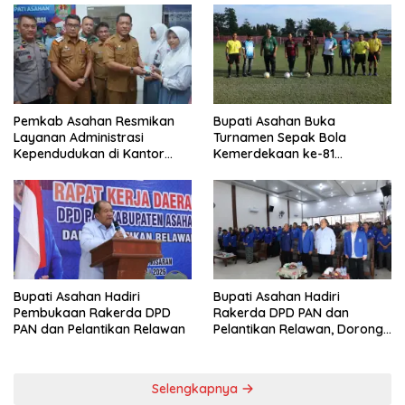
Pemkab Asahan Resmikan
Bupati Asahan Buka
Layanan Administrasi
Turnamen Sepak Bola
Kependudukan di Kantor
Kemerdekaan ke-81
Camat Aek Kuasan
Perebutkan Piala Dandim
0208/Asahan
Bupati Asahan Hadiri
Bupati Asahan Hadiri
Pembukaan Rakerda DPD
Rakerda DPD PAN dan
PAN dan Pelantikan Relawan
Pelantikan Relawan, Dorong
Sinergi untuk Kemajuan
Daerah
Selengkapnya