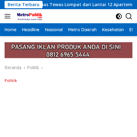
Langsung
as Lompat dari Lantai 12 Apartemen, Berawal dari Pesan Wanit
Berita Terbaru
ke
konten
Home
Headline
Nasional
Metro Daerah
Kesehatan
Eko
Beranda
Politik
Politik