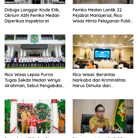
Diduga Langgar Kode Etik,
Pemko Medan Lantik 22
Oknum ASN Pemko Medan
Pejabat Manajerial, Rico
Diperiksa Inspektorat
Waas Minta Pelayanan Publik
Lebih Cepat dan Transparan
Rico Waas Lepas Purna
Rico Waas: Berantas
Tugas Sekda Medan Wiriya
Narkoba dan Kriminalitas
Alrahman, Sebut Pengabdian
Harus Dimulai dari
Tak Pernah Berakhir
Penguatan Ekonomi Warga