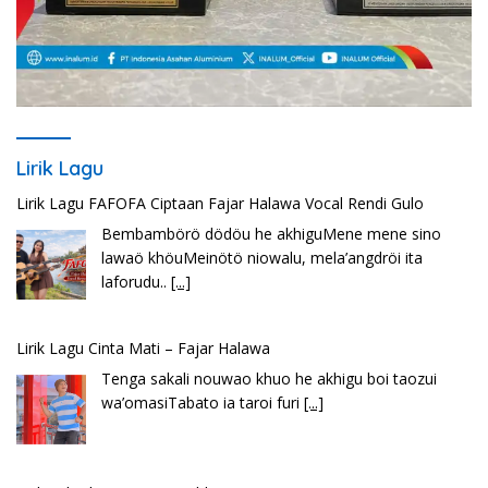
Lirik Lagu
Lirik Lagu FAFOFA Ciptaan Fajar Halawa Vocal Rendi Gulo
Bembambörö dödöu he akhiguMene mene sino
lawaö khöuMeinötö niowalu, mela’angdröi ita
laforudu..
[...]
Lirik Lagu Cinta Mati – Fajar Halawa
Tenga sakali nouwao khuo he akhigu boi taozui
wa’omasiTabato ia taroi furi
[...]