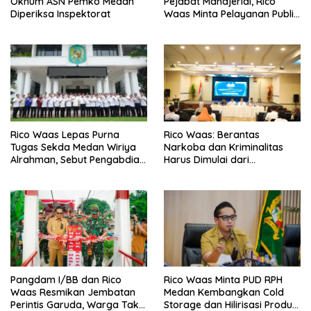
Oknum ASN Pemko Medan
Pejabat Manajerial, Rico
Diperiksa Inspektorat
Waas Minta Pelayanan Publik
Lebih Cepat dan Transparan
Rico Waas Lepas Purna
Rico Waas: Berantas
Tugas Sekda Medan Wiriya
Narkoba dan Kriminalitas
Alrahman, Sebut Pengabdian
Harus Dimulai dari
Tak Pernah Berakhir
Penguatan Ekonomi Warga
Pangdam I/BB dan Rico
Rico Waas Minta PUD RPH
Waas Resmikan Jembatan
Medan Kembangkan Cold
Perintis Garuda, Warga Tak
Storage dan Hilirisasi Produk