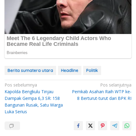
Berita sumatera utara
Headline
Politik
Navigasi
Pos sebelumnya
Pos selanjutnya
Kapolda Bengkulu Tinjau
Pemkab Asahan Raih WTP ke-
pos
Dampak Gempa 6,3 SR: 158
8 Berturut-turut dari BPK RI
Bangunan Rusak, Satu Warga
Luka Serius