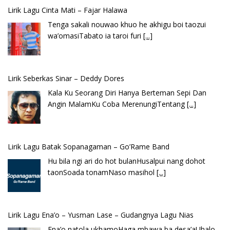
Lirik Seberkas Sinar – Deddy Dores
Kala Ku Seorang Diri Hanya Berteman Sepi Dan
Angin MalamKu Coba MerenungiTentang
[...]
Lirik Lagu Batak Sopanagaman – Go’Rame Band
Hu bila ngi ari do hot bulanHusalpui nang dohot
taonSoada tonamNaso masihol
[...]
Lirik Lagu Ena’o – Yusman Lase – Gudangnya Lagu Nias
Ena’o natola ukhamoHaga mbawa ba desa’aUhalo
ube’e khomoUohe ia ube bangaimo Ena’o
[...]
Lirik Lagu FAFOFA Ciptaan Fajar Halawa Vocal Rendi Gulo
Bembambörö dödöu he akhiguMene mene sino