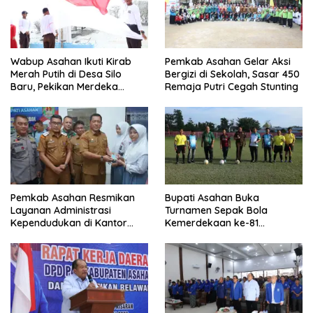
Wabup Asahan Ikuti Kirab
Pemkab Asahan Gelar Aksi
Merah Putih di Desa Silo
Bergizi di Sekolah, Sasar 450
Baru, Pekikan Merdeka
Remaja Putri Cegah Stunting
Menggema
Pemkab Asahan Resmikan
Bupati Asahan Buka
Layanan Administrasi
Turnamen Sepak Bola
Kependudukan di Kantor
Kemerdekaan ke-81
Camat Aek Kuasan
Perebutkan Piala Dandim
0208/Asahan