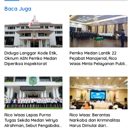
Baca Juga
Diduga Langgar Kode Etik,
Pemko Medan Lantik 22
Oknum ASN Pemko Medan
Pejabat Manajerial, Rico
Diperiksa Inspektorat
Waas Minta Pelayanan Publik
Lebih Cepat dan Transparan
Rico Waas Lepas Purna
Rico Waas: Berantas
Tugas Sekda Medan Wiriya
Narkoba dan Kriminalitas
Alrahman, Sebut Pengabdian
Harus Dimulai dari
Tak Pernah Berakhir
Penguatan Ekonomi Warga