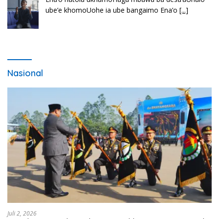
lawaö khöuMeinötö niowalu, mela’angdröi ita
laforudu..
[...]
Nasional
Juli 2, 2026