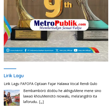
Lirik Lagu
Lirik Lagu Cinta Mati – Fajar Halawa
Tenga sakali nouwao khuo he akhigu boi taozui
wa’omasiTabato ia taroi furi
[...]