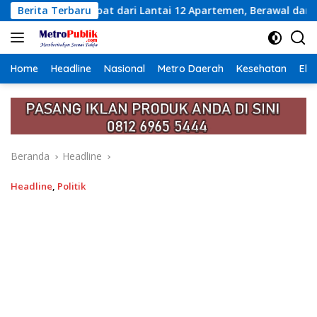
Langsung
 Lantai 12 Apartemen, Berawal dari Pesan Wanita Lewat Aplika
Berita Terbaru
ke
konten
Home
Headline
Nasional
Metro Daerah
Kesehatan
Eko
Beranda
Headline
Headline
,
Politik