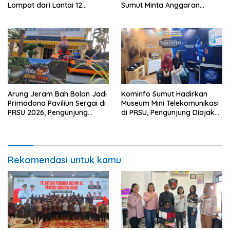
Lompat dari Lantai 12
Sumut Minta Anggaran
Apartemen, Berawal dari
Partisipasi Daerah Tak
Pesan Wanita Lewat Aplikasi
Diefisiensi
Kencan
Arung Jeram Bah Bolon Jadi
Kominfo Sumut Hadirkan
Primadona Paviliun Sergai di
Museum Mini Telekomunikasi
PRSU 2026, Pengunjung
di PRSU, Pengunjung Diajak
Ramai Cari Informasi
Bernostalgia dengan
Perangkat Komunikasi
Lawas
Rekomendasi untuk kamu