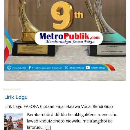
Lirik Lagu
Lirik Lagu FAFOFA Ciptaan Fajar Halawa Vocal Rendi Gulo
Bembambörö dödöu he akhiguMene mene sino
lawaö khöuMeinötö niowalu, mela’angdröi ita
laforudu..
[...]