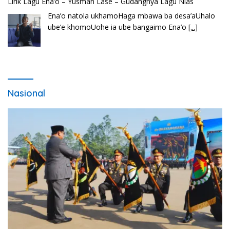
Lirik Lagu Ena’o – Yusman Lase – Gudangnya Lagu Nias
Ena’o natola ukhamoHaga mbawa ba desa’aUhalo
ube’e khomoUohe ia ube bangaimo Ena’o
[...]
Nasional