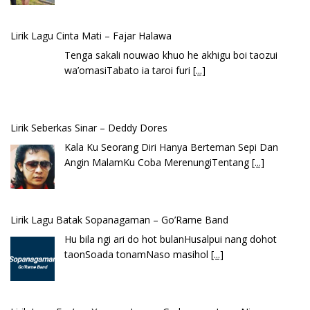
Lirik Lagu Cinta Mati – Fajar Halawa
Tenga sakali nouwao khuo he akhigu boi taozui
wa’omasiTabato ia taroi furi
[...]
Lirik Seberkas Sinar – Deddy Dores
Kala Ku Seorang Diri Hanya Berteman Sepi Dan
Angin MalamKu Coba MerenungiTentang
[...]
Lirik Lagu Batak Sopanagaman – Go’Rame Band
Hu bila ngi ari do hot bulanHusalpui nang dohot
taonSoada tonamNaso masihol
[...]