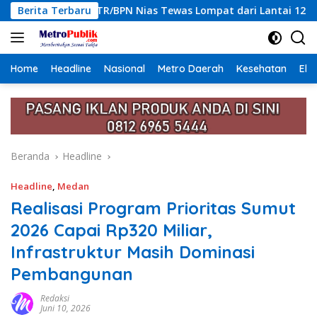
Langsung
ias Tewas Lompat dari Lantai 12 Apartemen, Berawal dari Pesa
Berita Terbaru
ke
konten
Home
Headline
Nasional
Metro Daerah
Kesehatan
Eko
Beranda
Headline
Headline
,
Medan
Realisasi Program Prioritas Sumut
2026 Capai Rp320 Miliar,
Infrastruktur Masih Dominasi
Pembangunan
Redaksi
Juni 10, 2026