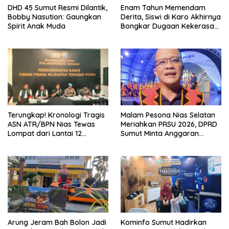
DHD 45 Sumut Resmi Dilantik,
Enam Tahun Memendam
Bobby Nasution: Gaungkan
Derita, Siswi di Karo Akhirnya
Spirit Anak Muda
Bongkar Dugaan Kekerasan
Seksual oleh Ayah Angkat
Terungkap! Kronologi Tragis
Malam Pesona Nias Selatan
ASN ATR/BPN Nias Tewas
Meriahkan PRSU 2026, DPRD
Lompat dari Lantai 12
Sumut Minta Anggaran
Apartemen, Berawal dari
Partisipasi Daerah Tak
Pesan Wanita Lewat Aplikasi
Diefisiensi
Kencan
Arung Jeram Bah Bolon Jadi
Kominfo Sumut Hadirkan