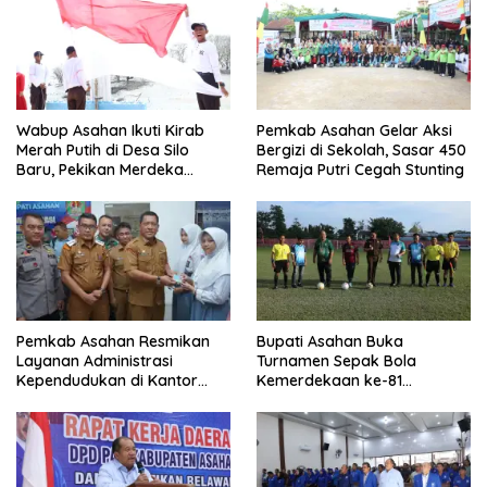
Wabup Asahan Ikuti Kirab
Pemkab Asahan Gelar Aksi
Merah Putih di Desa Silo
Bergizi di Sekolah, Sasar 450
Baru, Pekikan Merdeka
Remaja Putri Cegah Stunting
Menggema
Pemkab Asahan Resmikan
Bupati Asahan Buka
Layanan Administrasi
Turnamen Sepak Bola
Kependudukan di Kantor
Kemerdekaan ke-81
Camat Aek Kuasan
Perebutkan Piala Dandim
0208/Asahan