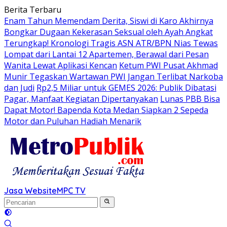
Langsung
Berita Terbaru
ke
Enam Tahun Memendam Derita, Siswi di Karo Akhirnya
konten
Bongkar Dugaan Kekerasan Seksual oleh Ayah Angkat
Terungkap! Kronologi Tragis ASN ATR/BPN Nias Tewas
Lompat dari Lantai 12 Apartemen, Berawal dari Pesan
Wanita Lewat Aplikasi Kencan
Ketum PWI Pusat Akhmad
Munir Tegaskan Wartawan PWI Jangan Terlibat Narkoba
dan Judi
Rp2,5 Miliar untuk GEMES 2026: Publik Dibatasi
Pagar, Manfaat Kegiatan Dipertanyakan
Lunas PBB Bisa
Dapat Motor! Bapenda Kota Medan Siapkan 2 Sepeda
Motor dan Puluhan Hadiah Menarik
Jasa Website
MPC TV